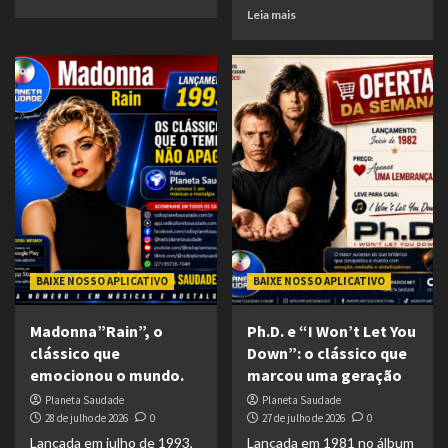
Leia mais
BAIXE NOSSO APLICATIVO
BAIXE NOSSO APLICATIVO
Madonna”Rain”, o
Ph.D. e “I Won’t Let You
clássico que
Down”: o clássico que
emocionou o mundo.
marcou uma geração
Planeta Saudade
Planeta Saudade
28 de julho de 2026
0
27 de julho de 2026
0
Lançada em julho de 1993,
Lançada em 1981 no álbum