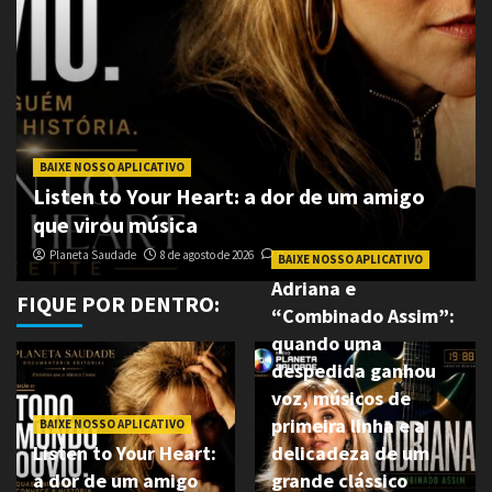
BAIXE NOSSO APLICATIVO
Listen to Your Heart: a dor de um amigo
que virou música
Planeta Saudade
8 de agosto de 2026
0
BAIXE NOSSO APLICATIVO
Adriana e
FIQUE POR DENTRO:
“Combinado Assim”:
quando uma
despedida ganhou
voz, músicos de
primeira linha e a
BAIXE NOSSO APLICATIVO
Listen to Your Heart:
delicadeza de um
a dor de um amigo
grande clássico