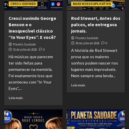
CRESCI OUVINDO
BAIXE NOSSO APLICATIVO
Cresci ouvindo George
Rod Stewart, Antes dos
Benson e o
palcos, ele entregava
inesquecível clássico
jornais.
“In Your Eyes”. E você?
Planeta Saudade
30 de julho de 2026
0
Planeta Saudade
31 de julho de 2026
0
A história de Rod Stewart
Há músicas que parecem
prova que os maiores
ter sido feitas para
sonhos podem nascer nos
permanecer na memória.
lugares mais improváveis.
Foi exatamente isso que
Nem sempre uma lenda...
aconteceu com "In Your
Leia mais
Eyes",...
Leia mais