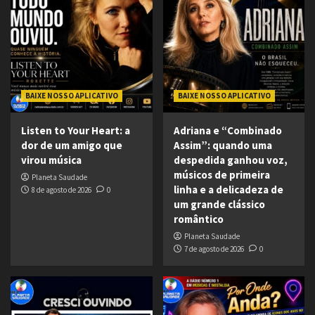
BAIXE NOSSO APLICATIVO
BAIXE NOSSO APLICATIVO
Listen to Your Heart: a
Adriana e “Combinado
dor de um amigo que
Assim”: quando uma
virou música
despedida ganhou voz,
músicos de primeira
Planeta Saudade
linha e a delicadeza de
8 de agosto de 2026
0
um grande clássico
romântico
Planeta Saudade
7 de agosto de 2026
0