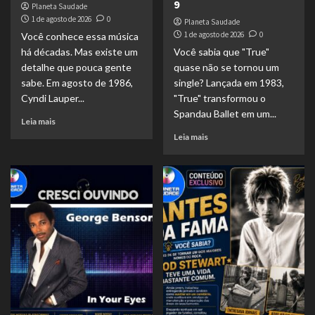
9
Planeta Saudade
1 de agosto de 2026
0
Planeta Saudade
1 de agosto de 2026
0
Você conhece essa música
há décadas. Mas existe um
Você sabia que "True"
detalhe que pouca gente
quase não se tornou um
sabe. Em agosto de 1986,
single? Lançada em 1983,
Cyndi Lauper...
"True" transformou o
Spandau Ballet em um...
Leia mais
Leia mais