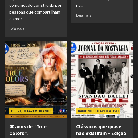
comunidade construída por
na...
pessoas que compartilham
Leia mais
o amor...
Leia mais
HITS QUE FAZEM 40 ANOS
BAIXE NOSSO APLICATIVO
40 anos de “True
Clássicos que quase
Colors”.
não existiram – Edição