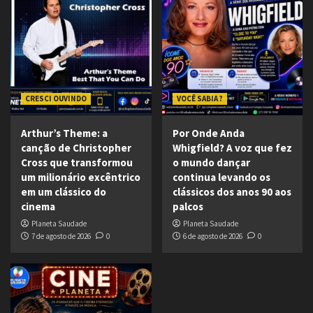
CRESCI OUVINDO
VOCÊ SABIA ?
Arthur’s Theme: a
Por Onde Anda
canção de Christopher
Whigfield? A voz que fez
Cross que transformou
o mundo dançar
um milionário excêntrico
continua levando os
em um clássico do
clássicos dos anos 90 aos
cinema
palcos
Planeta Saudade
Planeta Saudade
7 de agosto de 2026
0
6 de agosto de 2026
0