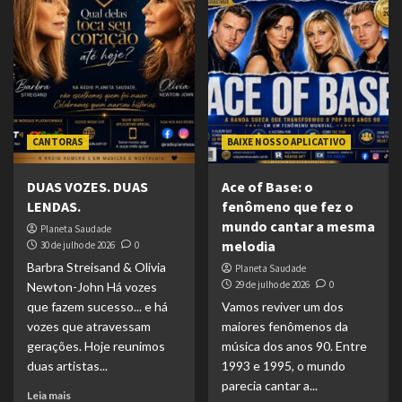
CANTORAS
BAIXE NOSSO APLICATIVO
DUAS VOZES. DUAS
Ace of Base: o
LENDAS.
fenômeno que fez o
mundo cantar a mesma
Planeta Saudade
melodia
30 de julho de 2026
0
Barbra Streisand & Olivia
Planeta Saudade
29 de julho de 2026
0
Newton-John Há vozes
que fazem sucesso... e há
Vamos reviver um dos
vozes que atravessam
maiores fenômenos da
gerações. Hoje reunimos
música dos anos 90. Entre
duas artistas...
1993 e 1995, o mundo
parecia cantar a...
Leia mais