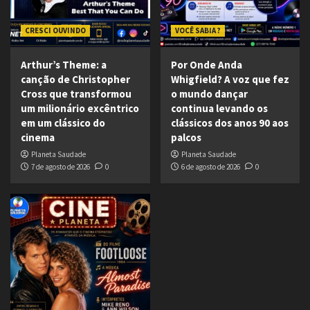
CRESCI OUVINDO
VOCÊ SABIA ?
Arthur’s Theme: a
Por Onde Anda
canção de Christopher
Whigfield? A voz que fez
Cross que transformou
o mundo dançar
um milionário excêntrico
continua levando os
em um clássico do
clássicos dos anos 90 aos
cinema
palcos
Planeta Saudade
Planeta Saudade
7 de agosto de 2026
0
6 de agosto de 2026
0