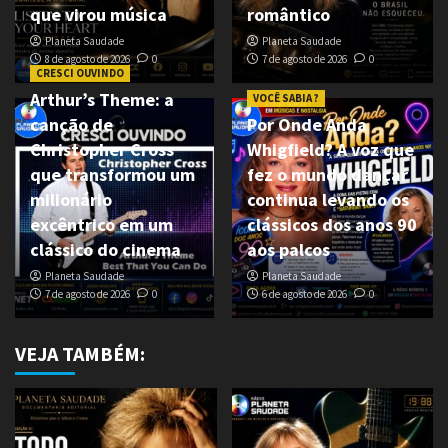
que virou música
romântico
Planeta Saudade
Planeta Saudade
8 de agosto de 2026
0
7 de agosto de 2026
0
CRESCI OUVINDO
Arthur’s Theme: a
VOCÊ SABIA ?
canção de
Por Onde Anda
Christopher Cross
Whigfield? A voz que
que transformou um
fez o mundo dançar
milionário
continua levando os
excêntrico em um
clássicos dos anos 90
clássico do cinema
aos palcos
Planeta Saudade
Planeta Saudade
7 de agosto de 2026
0
6 de agosto de 2026
0
VEJA TAMBÉM: