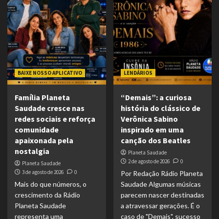
BAIXE NOSSO APLICATIVO
LENDÁRIOS
Família Planeta
“Demais”: a curiosa
Saudade cresce nas
história do clássico de
redes sociais e reforça
Verônica Sabino
comunidade
inspirado em uma
apaixonada pela
canção dos Beatles
nostalgia
Planeta Saudade
2 de agosto de 2026
0
Planeta Saudade
3 de agosto de 2026
0
Por Redação Rádio Planeta
Mais do que números, o
Saudade Algumas músicas
crescimento da Rádio
parecem nascer destinadas
Planeta Saudade
a atravessar gerações. É o
representa uma
caso de "Demais", sucesso