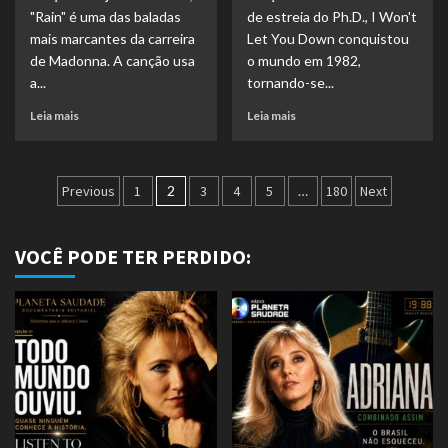
"Rain" é uma das baladas
de estreia do Ph.D., I Won't
mais marcantes da carreira
Let You Down conquistou
de Madonna. A canção usa
o mundo em 1982,
a...
tornando-se...
Leia mais
Leia mais
Paginação
Previous
1
2
3
4
5
…
180
Next
de
posts
VOCÊ PODE TER PERDIDO: