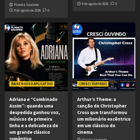
8 de agosto de 2026
0
Planeta Saudade
9 de agosto de 2026
0
BAIXE NOSSO APLICATIVO
CRESCI OUVINDO
Adriana e “Combinado
Arthur’s Theme: a
Assim”: quando uma
canção de Christopher
despedida ganhou voz,
Cross que transformou
músicos de primeira
um milionário excêntrico
linha e a delicadeza de
em um clássico do
um grande clássico
cinema
romântico
Planeta Saudade