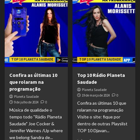
TOP 10 PLANETA SAUDADE
TOP 10 PLANETA SAUDADE
Confira as últimas 10
Top 10 Rádio Planeta
que rolaram na
Saudade
programação
Planeta Saudade
19 de março de 2024
0
Planeta Saudade
9 de julho de 2024
0
Confira as últimas 10 que
Música de qualidade o
rolaram na programação
tempo todo "Rádio Planeta
Visite o site: fique por
Saudade" Joe Cocker &
dentro de outras Playslist
Jennifer Warnes /Up where
TOP 10 Djavan...
we belong Sandra de...