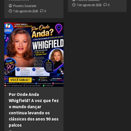
7 de agosto de 2026
0
Planeta Saudade
7 de agosto de 2026
0
VOCÊ SABIA ?
Por Onde Anda
Whigfield? A voz que fez
o mundo dançar
continua levando os
clássicos dos anos 90 aos
palcos