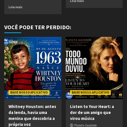
Leia mais
Leia mais
VOCÊ PODE TER PERDIDO:
BAIXE NOSSO APLICATIVO
BAIXE NOSSO APLICATIVO
Whitney Houston: antes
Listen to Your Heart: a
da lenda, havia uma
dor de um amigo que
menina que descobria a
virou música
própria voz
Planeta Saudade