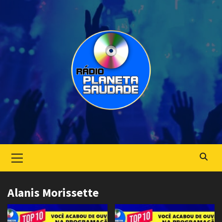
Skip
to
content
Primary
Menu
Alanis Morissette