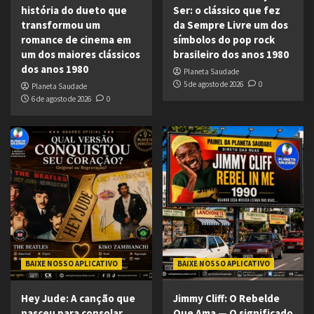
história do dueto que
Ser: o clássico que fez
transformou um
da Sempre Livre um dos
romance de cinema em
símbolos do pop rock
um dos maiores clássicos
brasileiro dos anos 1980
dos anos 1980
Planeta Saudade
5 de agosto de 2026
0
Planeta Saudade
6 de agosto de 2026
0
BAIXE NOSSO APLICATIVO
BAIXE NOSSO APLICATIVO
Hey Jude: A canção que
Jimmy Cliff: O Rebelde
nasceu para consolar
Que Ama — O significado