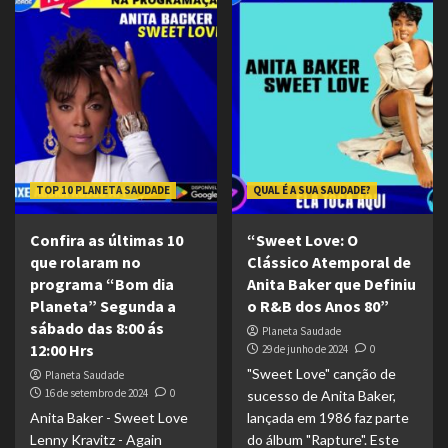
TOP 10 PLANETA SAUDADE
QUAL É A SUA SAUDADE?
Confira as últimas 10
“Sweet Love: O
que rolaram no
Clássico Atemporal de
programa “Bom dia
Anita Baker que Definiu
Planeta” Segunda a
o R&B dos Anos 80”
sábado das 8:00 ás
Planeta Saudade
12:00 Hrs
29 de junho de 2024
0
"Sweet Love" canção de
Planeta Saudade
16 de setembro de 2024
0
sucesso de Anita Baker,
Anita Baker - Sweet Love
lançada em 1986 faz parte
Lenny Kravitz - Again
do álbum "Rapture". Este