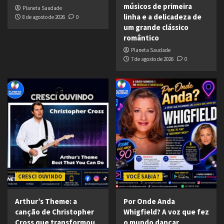
músicos de primeira
Planeta Saudade
linha e a delicadeza de
8 de agosto de 2026
0
um grande clássico
romântico
Planeta Saudade
7 de agosto de 2026
0
CRESCI OUVINDO
VOCÊ SABIA ?
Arthur’s Theme: a
Por Onde Anda
canção de Christopher
Whigfield? A voz que fez
Cross que transformou
o mundo dançar