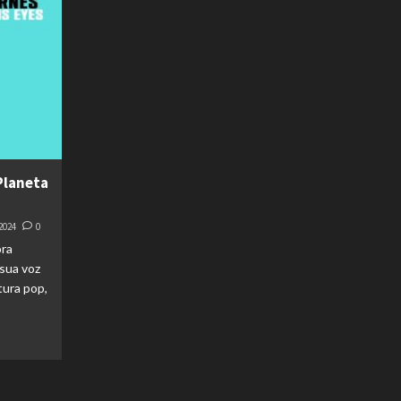
Planeta
2024
0
ora
sua voz
tura pop,