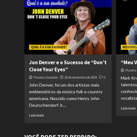
QUAL É A SUA SAUDADE?
MEU VOC
Jon Denver e o Sucesso de “Don’t
“Meu V
Close Your Eyes”
Planeta
Planeta Saudade
20 de dezembro de 2024
0
Mark Kno
talentos
John Denver, foi um dos artistas mais
conheci
emblemáticos da música folk e country
vocalista
americana. Nascido como Henry John
Deutschendorf Jr....
Leia mais
Leia mais
VOCÊ PODE TER PERDIDO: