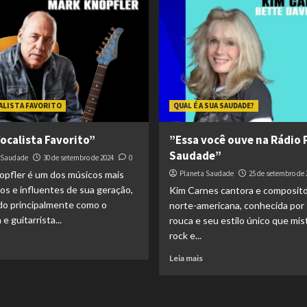
ALISTA FAVORITO
QUAL É A SUA SAUDADE?
ocalista Favorito”
”Essa você ouve na Rádio 
Saudade”
 Saudade
30 de setembro de 2024
0
pfler é um dos músicos mais
Planeta Saudade
25 de setembro de 
os e influentes de sua geração,
Kim Carnes cantora e composit
do principalmente como o
norte-americana, conhecida por 
 e guitarrista...
rouca e seu estilo único que mis
rock e...
Leia mais