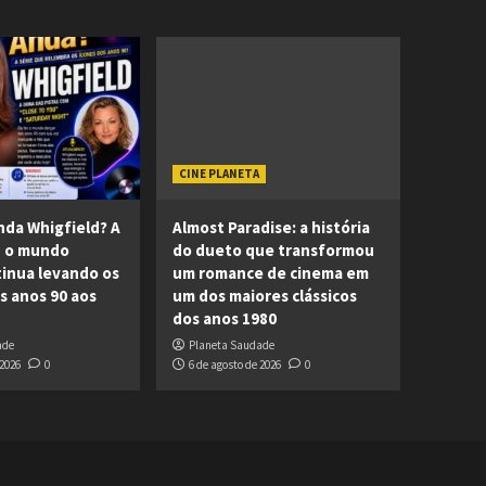
CINE PLANETA
da Whigfield? A
Almost Paradise: a história
z o mundo
do dueto que transformou
inua levando os
um romance de cinema em
os anos 90 aos
um dos maiores clássicos
dos anos 1980
ade
Planeta Saudade
 2026
0
6 de agosto de 2026
0