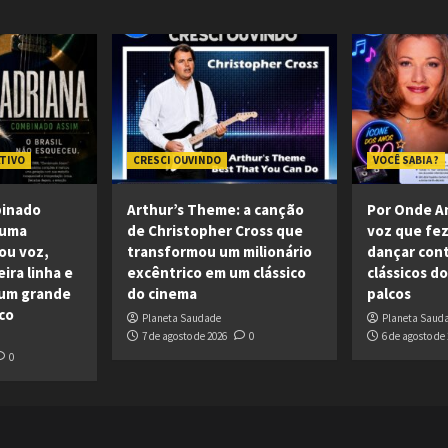
ATIVO
CRESCI OUVINDO
VOCÊ SABIA ?
binado
Arthur’s Theme: a canção
Por Onde An
 uma
de Christopher Cross que
voz que fe
ou voz,
transformou um milionário
dançar cont
ira linha e
excêntrico em um clássico
clássicos d
 um grande
do cinema
palcos
co
Planeta Saudade
Planeta Saud
7 de agosto de 2026
0
6 de agosto de
0