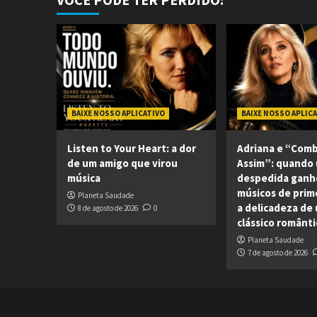
BAIXE NOSSO APLICATIVO
BAIXE NOSSO APLIC
Listen to Your Heart: a dor
Adriana e “Com
de um amigo que virou
Assim”: quando
música
despedida ganh
músicos de prime
Planeta Saudade
a delicadeza de
8 de agosto de 2026
0
clássico românti
Planeta Saudade
7 de agosto de 2026