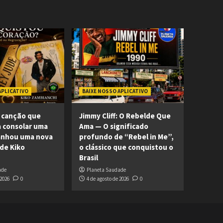
APLICATIVO
BAIXE NOSSO APLICATIVO
 canção que
Jimmy Cliff: O Rebelde Que
 consolar uma
Ama — O significado
ganhou uma nova
profundo de “Rebel in Me”,
 de Kiko
o clássico que conquistou o
Brasil
ade
Planeta Saudade
 2026
0
4 de agosto de 2026
0