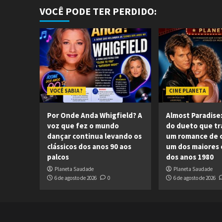
VOCÊ PODE TER PERDIDO:
VOCÊ SABIA ?
CINE PLANETA
Por Onde Anda Whigfield? A
Almost Paradise:
voz que fez o mundo
do dueto que t
dançar continua levando os
um romance de 
clássicos dos anos 90 aos
um dos maiores c
palcos
dos anos 1980
Planeta Saudade
Planeta Saudade
6 de agosto de 2026
0
6 de agosto de 2026