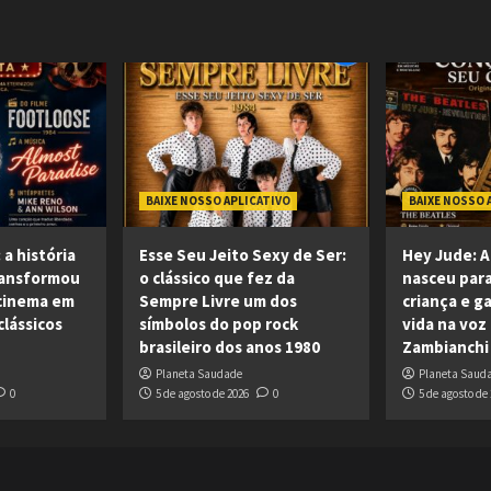
BAIXE NOSSO APLICATIVO
BAIXE NOSSO 
 a história
Esse Seu Jeito Sexy de Ser:
Hey Jude: A
ransformou
o clássico que fez da
nasceu para
cinema em
Sempre Livre um dos
criança e 
lássicos
símbolos do pop rock
vida na voz
brasileiro dos anos 1980
Zambianchi
Planeta Saudade
Planeta Saud
0
5 de agosto de 2026
0
5 de agosto de