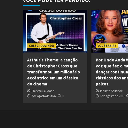
CRESCI OUVINDO
VOCÊ SABIA ?
Arthur’s Theme: a canção
Por Onde Anda W
de Christopher Cross que
voz que fez o 
transformou um milionário
dançar continua
excêntrico em um clássico
clássicos dos an
do cinema
palcos
Planeta Saudade
Planeta Saudade
7 de agosto de 2026
0
6 de agosto de 2026