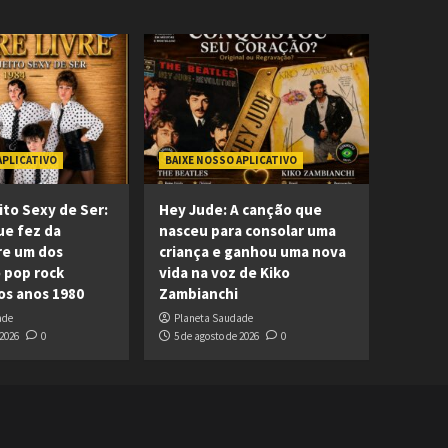
APLICATIVO
BAIXE NOSSO APLICATIVO
ito Sexy de Ser:
Hey Jude: A canção que
ue fez da
nasceu para consolar uma
re um dos
criança e ganhou uma nova
 pop rock
vida na voz de Kiko
dos anos 1980
Zambianchi
ade
Planeta Saudade
 2026
0
5 de agosto de 2026
0