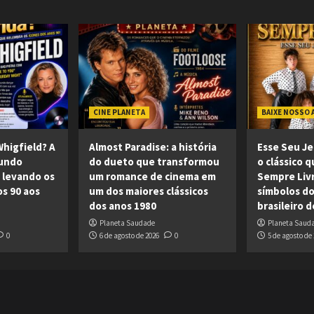
CINE PLANETA
BAIXE NOSSO 
higfield? A
Almost Paradise: a história
Esse Seu Je
mundo
do dueto que transformou
o clássico q
 levando os
um romance de cinema em
Sempre Liv
os 90 aos
um dos maiores clássicos
símbolos do
dos anos 1980
brasileiro 
Planeta Saudade
Planeta Saud
0
6 de agosto de 2026
0
5 de agosto de