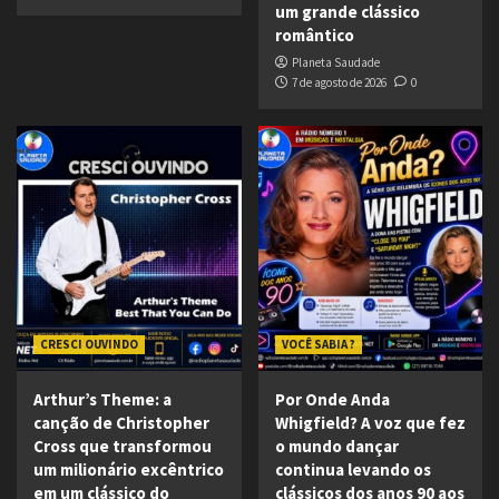
um grande clássico
romântico
Planeta Saudade
7 de agosto de 2026
0
CRESCI OUVINDO
VOCÊ SABIA ?
Arthur’s Theme: a
Por Onde Anda
canção de Christopher
Whigfield? A voz que fez
Cross que transformou
o mundo dançar
um milionário excêntrico
continua levando os
em um clássico do
clássicos dos anos 90 aos