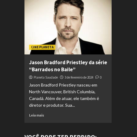
CINE PLANETA
Jason Bradford Priestley da série
“Barrados no Baile”
Planeta Saudade
3 de fevereiro de 2024
0
Jason Bradford Priestley nasceu em
North Vancouver, British Columbia,
Canadá. Além de atuar, ele também é
diretor e produtor. Sua...
Leia mais
VOCÊ PODE TER PERDIDO: