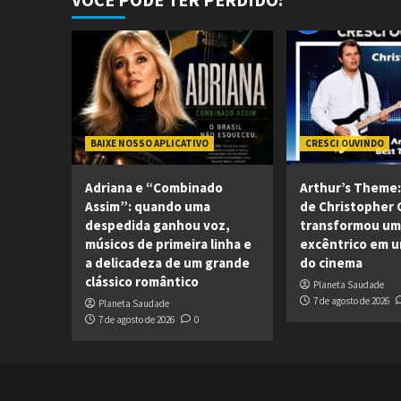
BAIXE NOSSO APLICATIVO
CRESCI OUVINDO
Adriana e “Combinado
Arthur’s Theme:
Assim”: quando uma
de Christopher 
despedida ganhou voz,
transformou um 
músicos de primeira linha e
excêntrico em u
a delicadeza de um grande
do cinema
clássico romântico
Planeta Saudade
7 de agosto de 2026
Planeta Saudade
7 de agosto de 2026
0