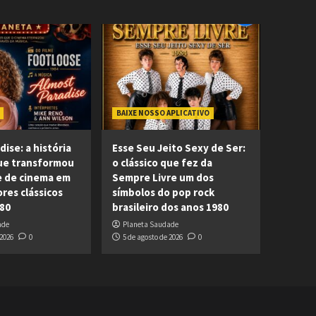
BAIXE NOSSO APLICATIVO
ise: a história
Esse Seu Jeito Sexy de Ser:
ue transformou
o clássico que fez da
 de cinema em
Sempre Livre um dos
res clássicos
símbolos do pop rock
80
brasileiro dos anos 1980
ade
Planeta Saudade
 2026
0
5 de agosto de 2026
0