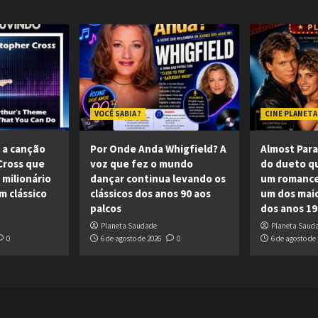
VOCÊ SABIA ?
CINE PLANETA
 a canção
Por Onde Anda Whigfield? A
Almost Parad
Cross que
voz que fez o mundo
do dueto q
milionário
dançar continua levando os
um romance
m clássico
clássicos dos anos 90 aos
um dos maio
palcos
dos anos 19
Planeta Saudade
Planeta Saud
0
6 de agosto de 2026
0
6 de agosto de