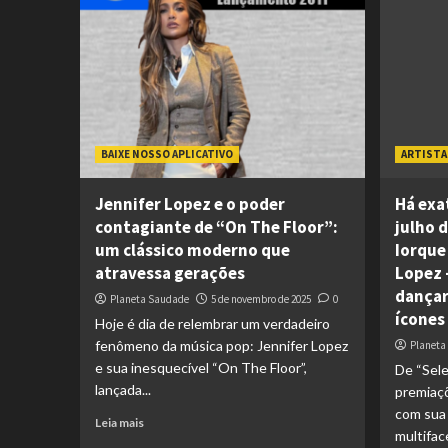
BAIXE NOSSO APLICATIVO
ARTISTA
Jennifer Lopez e o poder
Há exa
contagiante de “On The Floor”:
julho 
um clássico moderno que
Iorque 
atravessa gerações
Lopez 
dançar
Planeta Saudade
5 de novembro de 2025
0
ícones
Hoje é dia de relembrar um verdadeiro
fenômeno da música pop: Jennifer Lopez
Planeta
e sua inesquecível “On The Floor”,
De “Sele
lançada...
premiaçõ
com sua 
Leia mais
multiface