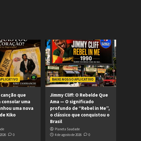
APLICATIVO
BAIXE NOSSO APLICATIVO
 canção que
Jimmy Cliff: O Rebelde Que
 consolar uma
Ama — O significado
ganhou uma nova
profundo de “Rebel in Me”,
 de Kiko
o clássico que conquistou o
Brasil
ade
Planeta Saudade
 2026
0
4 de agosto de 2026
0