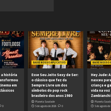
BAIXE NOSSO APLICATIVO
BAIXE NOSSO 
 a história
Esse Seu Jeito Sexy de Ser:
Hey Jude: A
ransformou
o clássico que fez da
nasceu para
cinema em
Sempre Livre um dos
criança e 
lássicos
símbolos do pop rock
vida na voz
brasileiro dos anos 1980
Zambianchi
Planeta Saudade
Planeta Saud
0
5 de agosto de 2026
0
5 de agosto de