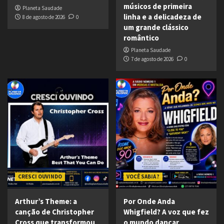
músicos de primeira
Planeta Saudade
linha e a delicadeza de
8 de agosto de 2026
0
um grande clássico
romântico
Planeta Saudade
7 de agosto de 2026
0
CRESCI OUVINDO
VOCÊ SABIA ?
Arthur’s Theme: a
Por Onde Anda
canção de Christopher
Whigfield? A voz que fez
Cross que transformou
o mundo dançar