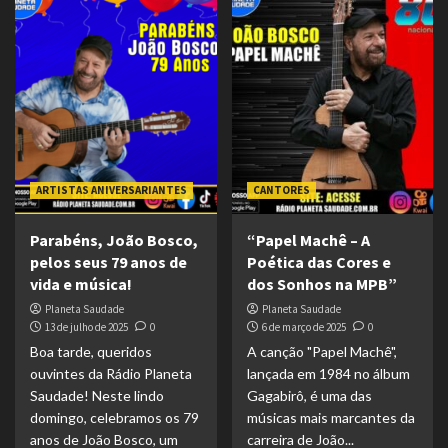
ARTISTAS ANIVERSARIANTES
CANTORES
Parabéns, João Bosco,
“Papel Machê – A
pelos seus 79 anos de
Poética das Cores e
vida e música!
dos Sonhos na MPB”
Planeta Saudade
Planeta Saudade
13 de julho de 2025
0
6 de março de 2025
0
Boa tarde, queridos
A canção "Papel Machê",
ouvintes da Rádio Planeta
lançada em 1984 no álbum
Saudade! Neste lindo
Gagabirô, é uma das
domingo, celebramos os 79
músicas mais marcantes da
anos de João Bosco, um
carreira de João...