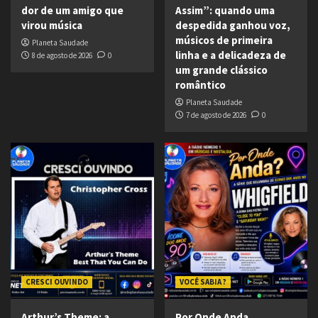
dor de um amigo que
Assim”: quando uma
virou música
despedida ganhou voz,
músicos de primeira
Planeta Saudade
linha e a delicadeza de
8 de agosto de 2026
0
um grande clássico
romântico
Planeta Saudade
7 de agosto de 2026
0
CRESCI OUVINDO
VOCÊ SABIA ?
Arthur’s Theme: a
Por Onde Anda