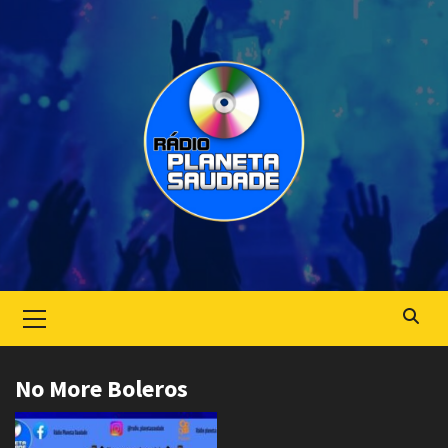
Skip
to
content
Primary
Menu
No More Boleros