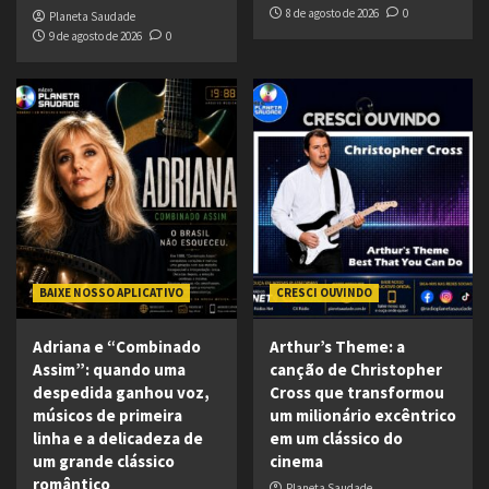
8 de agosto de 2026
0
Planeta Saudade
9 de agosto de 2026
0
BAIXE NOSSO APLICATIVO
CRESCI OUVINDO
Adriana e “Combinado
Arthur’s Theme: a
Assim”: quando uma
canção de Christopher
despedida ganhou voz,
Cross que transformou
músicos de primeira
um milionário excêntrico
linha e a delicadeza de
em um clássico do
um grande clássico
cinema
romântico
Planeta Saudade