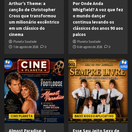
Arthur’s Theme: a
Por Onde Anda
canção de Christopher
Whigfield? A voz que fez
Cross que transformou
o mundo dançar
um milionário excêntrico
continua levando os
em um clássico do
clássicos dos anos 90 aos
cinema
palcos
Planeta Saudade
Planeta Saudade
7 de agosto de 2026
0
6 de agosto de 2026
0
CINE PLANETA
BAIXE NOSSO APLICATIVO
Almost Paradise: a
Esse Seu Jeito Sexy de