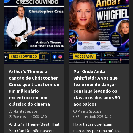
CRESCI OUVINDO
VOCÊ SABIA ?
Arthur’s Theme: a
Por Onde Anda
canção de Christopher
Whigfield? A voz que
Cross que transformou
fez o mundo dançar
um milionário
continua levando os
excêntrico em um
clássicos dos anos 90
clássico do cinema
aos palcos
Planeta Saudade
Planeta Saudade
7 de agosto de 2026
0
6 de agosto de 2026
0
Arthur’s Theme (Best That
Há artistas que ficam
You Can Do) não nasceu
marcados por uma música.