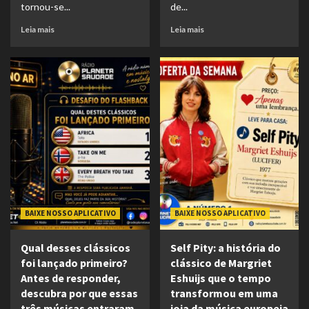
tornou-se...
de...
Leia mais
Leia mais
BAIXE NOSSO APLICATIVO
BAIXE NOSSO APLICATIVO
Qual desses clássicos
Self Pity: a história do
foi lançado primeiro?
clássico de Margriet
Antes de responder,
Eshuijs que o tempo
descubra por que essas
transformou em uma
três músicas entraram
joia da música europeia