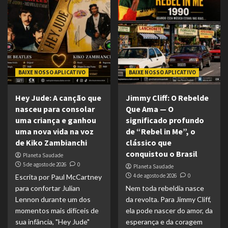
BAIXE NOSSO APLICATIVO
BAIXE NOSSO APLICATIVO
Hey Jude: A canção que
Jimmy Cliff: O Rebelde
nasceu para consolar
Que Ama — O
uma criança e ganhou
significado profundo
uma nova vida na voz
de “Rebel in Me”, o
de Kiko Zambianchi
clássico que
conquistou o Brasil
Planeta Saudade
5 de agosto de 2026
0
Planeta Saudade
4 de agosto de 2026
0
Escrita por Paul McCartney
para confortar Julian
Nem toda rebeldia nasce
Lennon durante um dos
da revolta. Para Jimmy Cliff,
momentos mais difíceis de
ela pode nascer do amor, da
sua infância, "Hey Jude"
esperança e da coragem