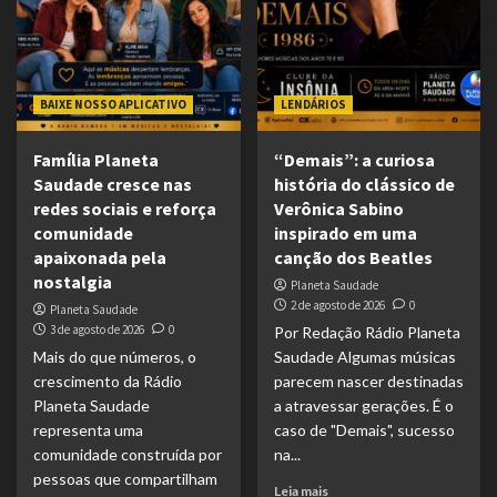
BAIXE NOSSO APLICATIVO
LENDÁRIOS
Família Planeta
“Demais”: a curiosa
Saudade cresce nas
história do clássico de
redes sociais e reforça
Verônica Sabino
comunidade
inspirado em uma
apaixonada pela
canção dos Beatles
nostalgia
Planeta Saudade
2 de agosto de 2026
0
Planeta Saudade
3 de agosto de 2026
0
Por Redação Rádio Planeta
Mais do que números, o
Saudade Algumas músicas
crescimento da Rádio
parecem nascer destinadas
Planeta Saudade
a atravessar gerações. É o
representa uma
caso de "Demais", sucesso
comunidade construída por
na...
pessoas que compartilham
Leia mais