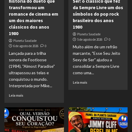
história do dueto que
Ser: o clássico que fez
transformou um
da Sempre Livre um dos
romance de cinema em
símbolos do pop rock
um dos maiores
brasileiro dos anos
clássicos dos anos
1980
1980
Planeta Saudade
5 de agosto de 2026
0
Planeta Saudade
6 de agosto de 2026
0
Muito além de um refrão
Lançada para a trilha
marcante, "Esse Seu Jeito
sonora de Footloose
Sexy de Ser" ajudou a
(1984), "Almost Paradise"
consolidar a Sempre Livre
ultrapassou as telas e
como uma...
conquistou o mundo.
Leia mais
Interpretada por Mike...
Leia mais