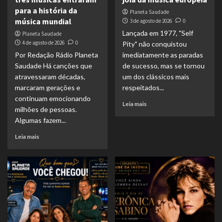
para a história da
Planeta Saudade
música mundial
3 de agosto de 2026
0
Lançada em 1977, "Self
Planeta Saudade
4 de agosto de 2026
0
Pity" não conquistou
Por Redação Rádio Planeta
imediatamente as paradas
Saudade Há canções que
de sucesso, mas se tornou
atravessaram décadas,
um dos clássicos mais
marcaram gerações e
respeitados...
continuam emocionando
Leia mais
milhões de pessoas.
Algumas fazem...
Leia mais