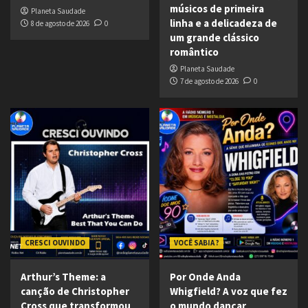
músicos de primeira
Planeta Saudade
linha e a delicadeza de
8 de agosto de 2026
0
um grande clássico
romântico
Planeta Saudade
7 de agosto de 2026
0
CRESCI OUVINDO
VOCÊ SABIA ?
Arthur’s Theme: a
Por Onde Anda
canção de Christopher
Whigfield? A voz que fez
Cross que transformou
o mundo dançar