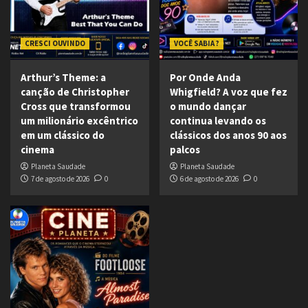
CRESCI OUVINDO
VOCÊ SABIA ?
Arthur’s Theme: a
Por Onde Anda
canção de Christopher
Whigfield? A voz que fez
Cross que transformou
o mundo dançar
um milionário excêntrico
continua levando os
em um clássico do
clássicos dos anos 90 aos
cinema
palcos
Planeta Saudade
Planeta Saudade
7 de agosto de 2026
0
6 de agosto de 2026
0