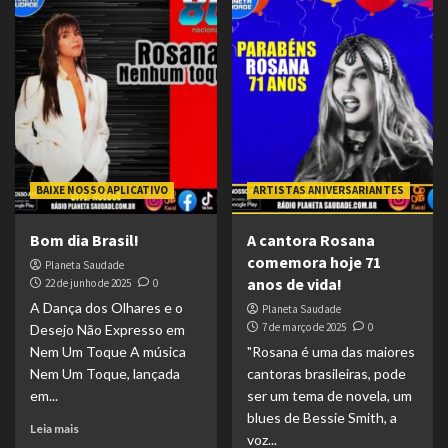
BAIXE NOSSO APLICATIVO
ARTISTAS ANIVERSARIANTES
Bom dia Brasil!
A cantora Rosana
comemora hoje 71
Planeta Saudade
anos de vida!
22 de junho de 2025
0
A Dança dos Olhares e o
Planeta Saudade
7 de março de 2025
0
Desejo Não Expresso em
Nem Um Toque A música
"Rosana é uma das maiores
Nem Um Toque, lançada
cantoras brasileiras, pode
em...
ser um tema de novela, um
blues de Bessie Smith, a
Leia mais
voz...