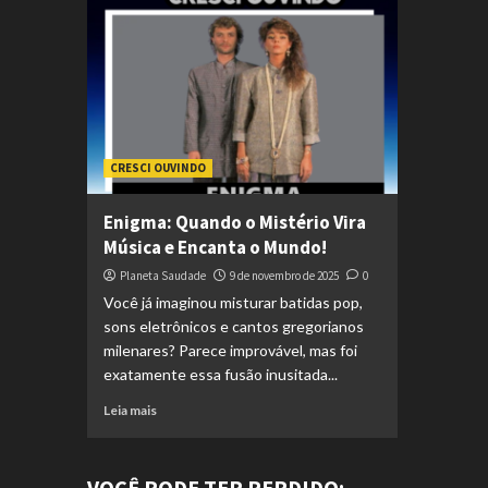
CRESCI OUVINDO
Enigma: Quando o Mistério Vira
Música e Encanta o Mundo!
Planeta Saudade
9 de novembro de 2025
0
Você já imaginou misturar batidas pop,
sons eletrônicos e cantos gregorianos
milenares? Parece improvável, mas foi
exatamente essa fusão inusitada...
Leia mais
VOCÊ PODE TER PERDIDO: