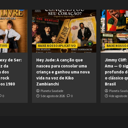
ATIVO
BAIXE NOSSO APLICATIVO
BAIXE NOSSO 
exy de Ser:
Hey Jude: A canção que
Jimmy Cliff
ez da
nasceu para consolar uma
Ama — O sig
m dos
criança e ganhou uma nova
profundo de
 rock
vida na voz de Kiko
o clássico 
nos 1980
Zambianchi
Brasil
Planeta Saudade
Planeta Saud
0
5 de agosto de 2026
0
4 de agosto de