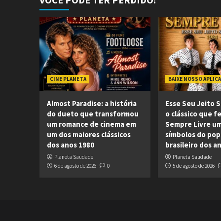
CINE PLANETA
BAIXE NOSSO APLIC
Almost Paradise: a história
Esse Seu Jeito S
do dueto que transformou
o clássico que f
um romance de cinema em
Sempre Livre u
um dos maiores clássicos
símbolos do pop
dos anos 1980
brasileiro dos a
Planeta Saudade
Planeta Saudade
6 de agosto de 2026
0
5 de agosto de 2026