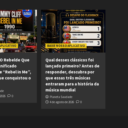
APLICATIVO
BAIXE NOSSO APLICATIVO
: O Rebelde Que
Qual desses clássicos foi
nificado
lançado primeiro? Antes de
 “Rebel in Me”,
responder, descubra por
que conquistou o
que essas três músicas
entraram para a história da
música mundial
ade
 2026
0
Planeta Saudade
4 de agosto de 2026
0