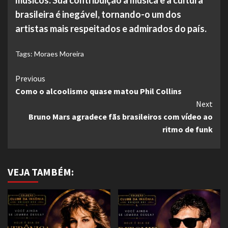
músicos. Sua contribuição à música e à cultura
brasileira é inegável, tornando-o um dos
artistas mais respeitados e admirados do país.
Tags:
Moraes Moreira
Continue
Previous
Como o alcoolismo quase matou Phil Collins
Reading
Next
Bruno Mars agradece fãs brasileiros com vídeo ao
ritmo de funk
VEJA TAMBÉM: