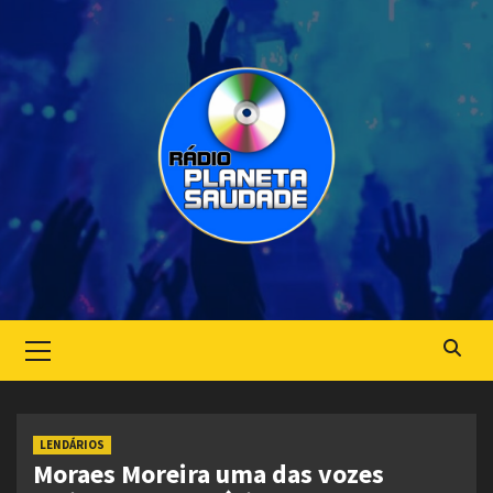
Skip
to
content
Primary
Menu
LENDÁRIOS
Moraes Moreira uma das vozes