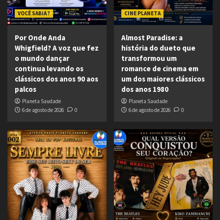
VOCÊ SABIA ?
CINE PLANETA
Por Onde Anda
Almost Paradise: a
Whigfield? A voz que fez
história do dueto que
o mundo dançar
transformou um
continua levando os
romance de cinema em
clássicos dos anos 90 aos
um dos maiores clássicos
palcos
dos anos 1980
Planeta Saudade
Planeta Saudade
6 de agosto de 2026
0
6 de agosto de 2026
0