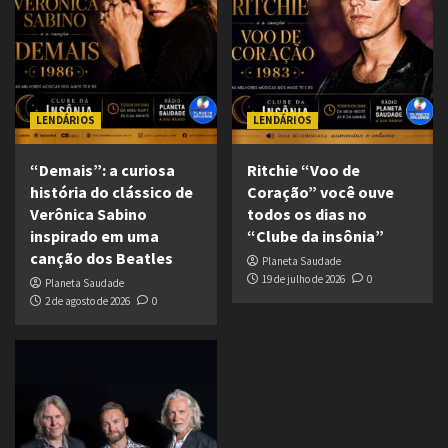
LENDÁRIOS
LENDÁRIOS
“Demais”: a curiosa
Ritchie “Voo de
história do clássico de
Coração” você ouve
Verônica Sabino
todos os dias no
inspirado em uma
“Clube da insônia”
canção dos Beatles
Planeta Saudade
19 de julho de 2026
0
Planeta Saudade
2 de agosto de 2026
0