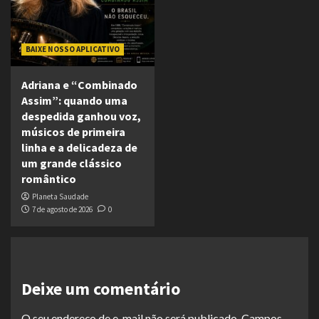
BAIXE NOSSO APLICATIVO
Adriana e “Combinado
Assim”: quando uma
despedida ganhou voz,
músicos de primeira
linha e a delicadeza de
um grande clássico
romântico
Planeta Saudade
7 de agosto de 2026
0
Deixe um comentário
O seu endereço de e-mail não será publicado.
Campos