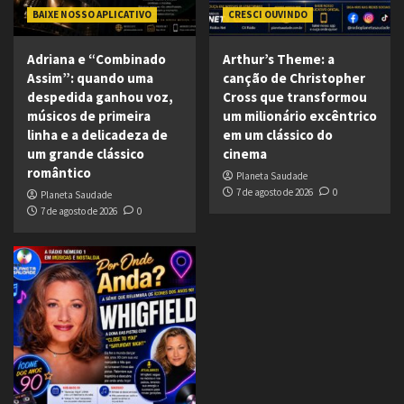
BAIXE NOSSO APLICATIVO
CRESCI OUVINDO
Adriana e “Combinado
Arthur’s Theme: a
Assim”: quando uma
canção de Christopher
despedida ganhou voz,
Cross que transformou
músicos de primeira
um milionário excêntrico
linha e a delicadeza de
em um clássico do
um grande clássico
cinema
romântico
Planeta Saudade
7 de agosto de 2026
0
Planeta Saudade
7 de agosto de 2026
0