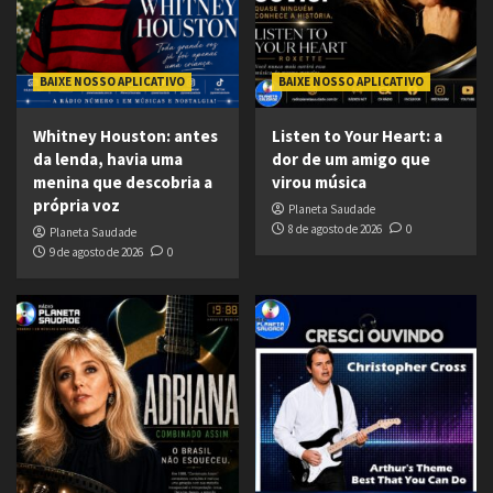
BAIXE NOSSO APLICATIVO
BAIXE NOSSO APLICATIVO
Whitney Houston: antes
Listen to Your Heart: a
da lenda, havia uma
dor de um amigo que
menina que descobria a
virou música
própria voz
Planeta Saudade
8 de agosto de 2026
0
Planeta Saudade
9 de agosto de 2026
0