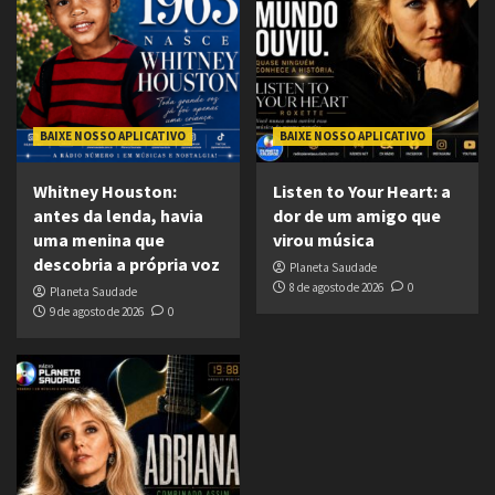
BAIXE NOSSO APLICATIVO
BAIXE NOSSO APLICATIVO
Whitney Houston:
Listen to Your Heart: a
antes da lenda, havia
dor de um amigo que
uma menina que
virou música
descobria a própria voz
Planeta Saudade
8 de agosto de 2026
0
Planeta Saudade
9 de agosto de 2026
0