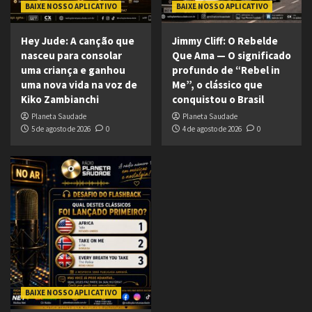
BAIXE NOSSO APLICATIVO
BAIXE NOSSO APLICATIVO
Hey Jude: A canção que
Jimmy Cliff: O Rebelde
nasceu para consolar
Que Ama — O significado
uma criança e ganhou
profundo de “Rebel in
uma nova vida na voz de
Me”, o clássico que
Kiko Zambianchi
conquistou o Brasil
Planeta Saudade
Planeta Saudade
5 de agosto de 2026
0
4 de agosto de 2026
0
BAIXE NOSSO APLICATIVO