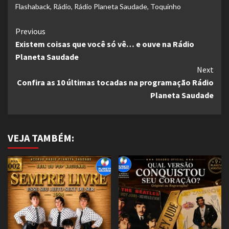
Flashaback
,
Rádio
,
Rádio Planeta Saudade
,
Toquinho
Continue
Previous
Existem coisas que você só vê… e ouve na Rádio
Reading
Planeta Saudade
Next
Confira as 10 últimas tocadas na programação Rádio
Planeta Saudade
VEJA TAMBÉM: