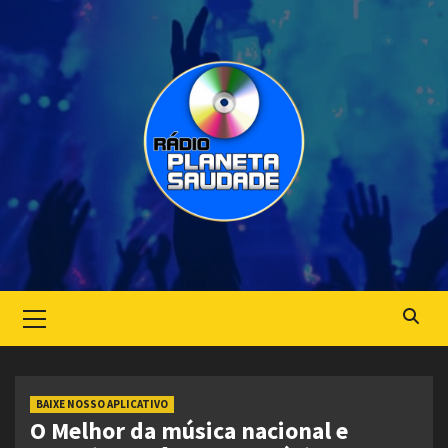
Skip
to
content
Primary
Menu
BAIXE NOSSO APLICATIVO
O Melhor da música nacional e