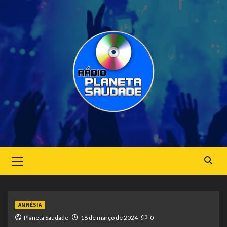
Skip
to
content
Primary
Menu
AMNÉSIA
Planeta Saudade
18 de março de 2024
0