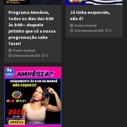
Programa Amnésia,
Já tinha esquecido,
todos os dias das 6:00
não é?
às 8:00— daquele
Planeta Saudade
jeitinho que só a nossa
21 de setembro de 2024
0
programação sabe
fazer!
Planeta Saudade
19 de outubro de 2025
0
AMNÉSIA