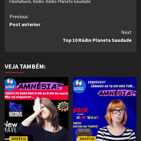
Flashaback
,
Rádio
,
Rádio Planeta Saudade
Continue
Previous
Post anterior
Reading
Next
Top 10 Rádio Planeta Saudade
VEJA TAMBÉM:
AMNÉSIA
AMNÉSIA