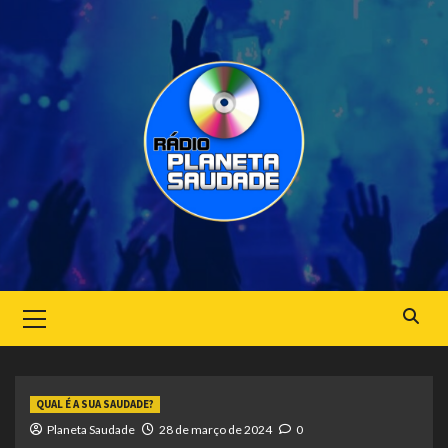
Skip
to
content
Primary
Menu
QUAL É A SUA SAUDADE?
Planeta Saudade
28 de março de 2024
0