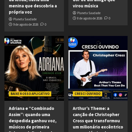
menina que descobria a
virou música
própria voz
Planeta Saudade
8 de agosto de 2026
0
Planeta Saudade
9 de agosto de 2026
0
BAIXE NOSSO APLICATIVO
CRESCI OUVINDO
Adriana e “Combinado
Arthur’s Theme: a
Assim”: quando uma
canção de Christopher
despedida ganhou voz,
Cross que transformou
músicos de primeira
um milionário excêntrico