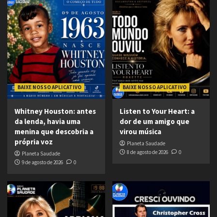
BAIXE NOSSO APLICATIVO
BAIXE NOSSO APLICATIVO
Whitney Houston: antes
Listen to Your Heart: a
da lenda, havia uma
dor de um amigo que
menina que descobria a
virou música
própria voz
Planeta Saudade
8 de agosto de 2026
0
Planeta Saudade
9 de agosto de 2026
0