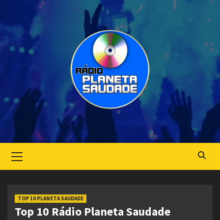
Skip
to
content
Primary
Menu
TOP 10 PLANETA SAUDADE
Top 10 Rádio Planeta Saudade