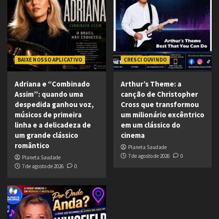
BAIXE NOSSO APLICATIVO
CRESCI OUVINDO
Adriana e “Combinado
Arthur’s Theme: a
Assim”: quando uma
canção de Christopher
despedida ganhou voz,
Cross que transformou
músicos de primeira
um milionário excêntrico
linha e a delicadeza de
em um clássico do
um grande clássico
cinema
romântico
Planeta Saudade
7 de agosto de 2026
0
Planeta Saudade
7 de agosto de 2026
0