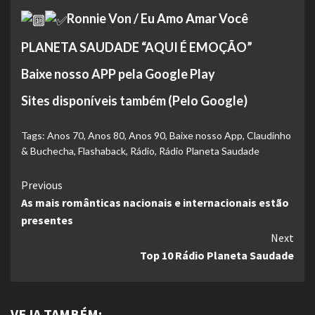
Ronnie Von / Eu Amo Amar Você
PLANETA SAUDADE “AQUI É EMOÇÃO”
Baixe nosso APP pela Google Play
Sites disponíveis também (Pelo Google)
Tags:
Anos 70
,
Anos 80
,
Anos 90
,
Baixe nosso App
,
Claudinho
& Buchecha
,
Flashaback
,
Rádio
,
Rádio Planeta Saudade
Continue
Previous
As mais românticas nacionais e internacionais estão
Reading
presentes
Next
Top 10 Rádio Planeta Saudade
VEJA TAMBÉM: