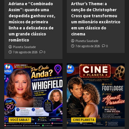
Adriana e “Combinado
Arthur’s Theme: a
Assim”: quando uma
canção de Christopher
despedida ganhou voz,
Cross que transformou
músicos de primeira
um milionário excêntrico
linha e a delicadeza de
em um clássico do
um grande clássico
cinema
romântico
Planeta Saudade
7 de agosto de 2026
0
Planeta Saudade
7 de agosto de 2026
0
VOCÊ SABIA ?
CINE PLANETA