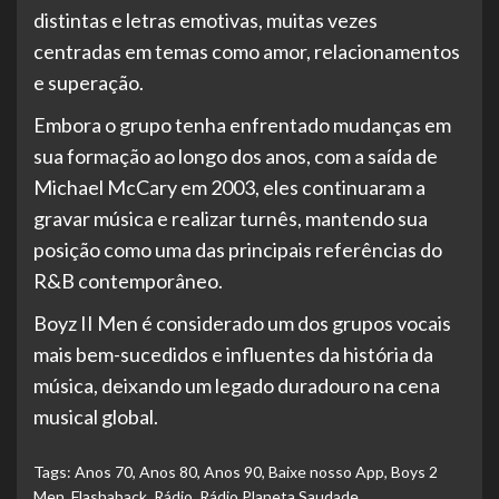
distintas e letras emotivas, muitas vezes
centradas em temas como amor, relacionamentos
e superação.
Embora o grupo tenha enfrentado mudanças em
sua formação ao longo dos anos, com a saída de
Michael McCary em 2003, eles continuaram a
gravar música e realizar turnês, mantendo sua
posição como uma das principais referências do
R&B contemporâneo.
Boyz II Men é considerado um dos grupos vocais
mais bem-sucedidos e influentes da história da
música, deixando um legado duradouro na cena
musical global.
Tags:
Anos 70
,
Anos 80
,
Anos 90
,
Baixe nosso App
,
Boys 2
Men
,
Flashaback
,
Rádio
,
Rádio Planeta Saudade