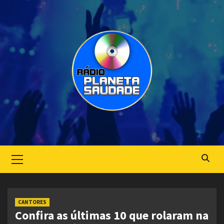
Skip
to
content
Primary
Menu
CANTORES
Confira as últimas 10 que rolaram na