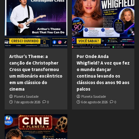
CRESCI OUVINDO
VOCÊ SABIA ?
Arthur’s Theme: a
Por Onde Anda
canção de Christopher
Whigfield? A voz que fez
Cross que transformou
o mundo dançar
um milionário excêntrico
continua levando os
em um clássico do
clássicos dos anos 90 aos
cinema
palcos
Planeta Saudade
Planeta Saudade
7 de agosto de 2026
0
6 de agosto de 2026
0