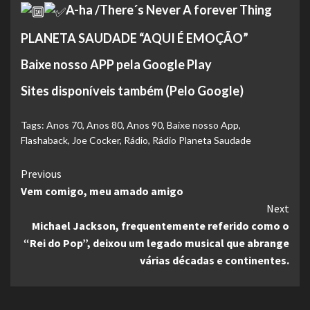
A-ha /There´s Never A forever Thing
PLANETA SAUDADE “AQUI É EMOÇÃO”
Baixe nosso APP pela Google Play
Sites disponíveis também (Pelo Google)
Tags:
Anos 70
,
Anos 80
,
Anos 90
,
Baixe nosso App
,
Flashaback
,
Joe Cocker
,
Rádio
,
Rádio Planeta Saudade
Continue
Previous
Vem comigo, meu amado amigo
Reading
Next
Michael Jackson, frequentemente referido como o
“Rei do Pop”, deixou um legado musical que abrange
várias décadas e continentes.