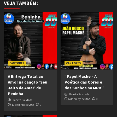
VEJA TAMBÉM:
CANTORES
CANTORES
A Entrega Total ao
“Papel Machê – A
Amor na canção ‘Seu
Poética das Cores e
Jeito de Amar’ de
dos Sonhos na MPB”
Peninha
Planeta Saudade
6 de março de 2025
0
Planeta Saudade
10 de junho de 2025
0