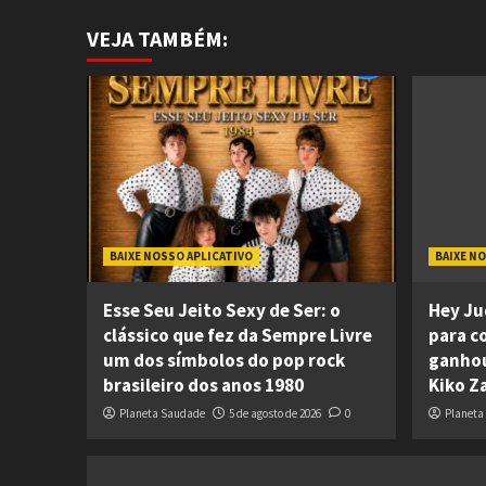
VEJA TAMBÉM:
BAIXE NOSSO APLICATIVO
BAIXE N
Esse Seu Jeito Sexy de Ser: o
Hey Ju
clássico que fez da Sempre Livre
para c
um dos símbolos do pop rock
ganhou
brasileiro dos anos 1980
Kiko Z
Planeta Saudade
5 de agosto de 2026
0
Planeta