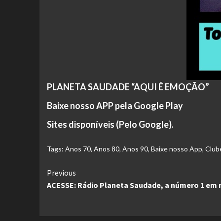
PLANETA SAUDADE “AQUI É EMOÇÃO”
Baixe nosso APP pela Google Play
Sites disponíveis (Pelo Google).
Tags:
Anos 70
,
Anos 80
,
Anos 90
,
Baixe nosso App
,
Clube
Continue
Previous
ACESSE: Rádio Planeta Saudade, a número 1 em 
Reading