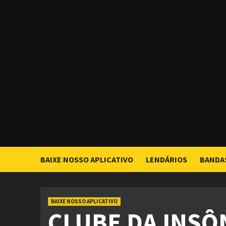
Skip
to
content
BAIXE NOSSO APLICATIVO
LENDÁRIOS
BANDA
BAIXE NOSSO APLICATIVO
CLUBE DA INSÔN