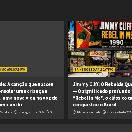
OSSO APLICATIVO
BAIXE NOSSO APLICATIVO
de: A canção que nasceu
Jimmy Cliff: O Rebelde Q
onsolar uma criança e
— O significado profundo
 uma nova vida na voz de
“Rebel in Me”, o clássico q
ambianchi
conquistou o Brasil
 Saudade
5 de agosto de 2026
0
Planeta Saudade
4 de agosto de 2026