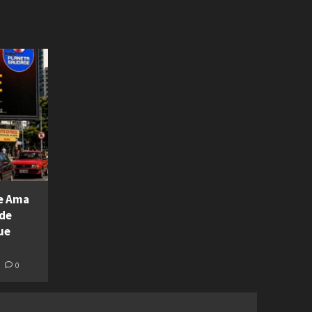
ue Ama
 de
ue
0