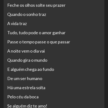
Feche os olhos solte seu prazer
Quando o sonho traz
A vida traz
Tudo, tudo pode o amor ganhar
Passe o tempo passe o que passar
A noite vem o dia vai
Quando gira o mundo
E alguém chega ao fundo
De um ser humano
Há uma estrela solta
Pelo céu da boca
Se alguém diz te amo!