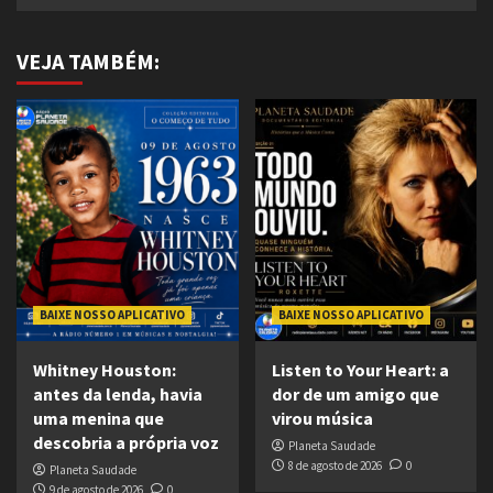
VEJA TAMBÉM:
BAIXE NOSSO APLICATIVO
BAIXE NOSSO APLICATIVO
Whitney Houston:
Listen to Your Heart: a
antes da lenda, havia
dor de um amigo que
uma menina que
virou música
descobria a própria voz
Planeta Saudade
8 de agosto de 2026
0
Planeta Saudade
9 de agosto de 2026
0