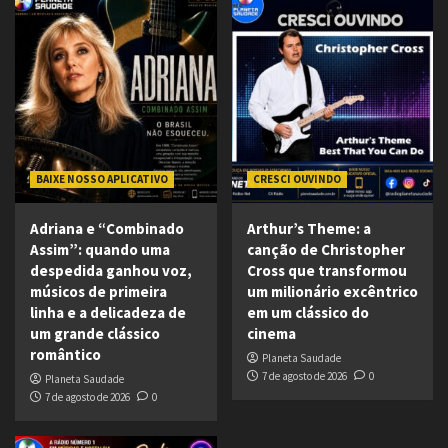
BAIXE NOSSO APLICATIVO
CRESCI OUVINDO
Adriana e “Combinado
Arthur’s Theme: a
Assim”: quando uma
canção de Christopher
despedida ganhou voz,
Cross que transformou
músicos de primeira
um milionário excêntrico
linha e a delicadeza de
em um clássico do
um grande clássico
cinema
romântico
Planeta Saudade
7 de agosto de 2026
0
Planeta Saudade
7 de agosto de 2026
0