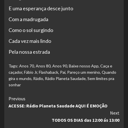
E uma esperança desce junto
Com a madrugada
Como o sol surgindo
Cada vez mais lindo
Pela nossa estrada
Tags:
Anos 70
,
Anos 80
,
Anos 90
,
Baixe nosso App
,
Caça e
caçador
,
Fábio Jr
,
Flashaback
,
Pai
,
Pareço um menino
,
Quando
gira o mundo
,
Rádio
,
Rádio Planeta Saudade
,
Sem limites pra
sonhar
Continue
Previous
ACESSE: Rádio Planeta Saudade AQUI É EMOÇÃO
Reading
Next
TODOS OS DIAS das 12:00 ás 13:00