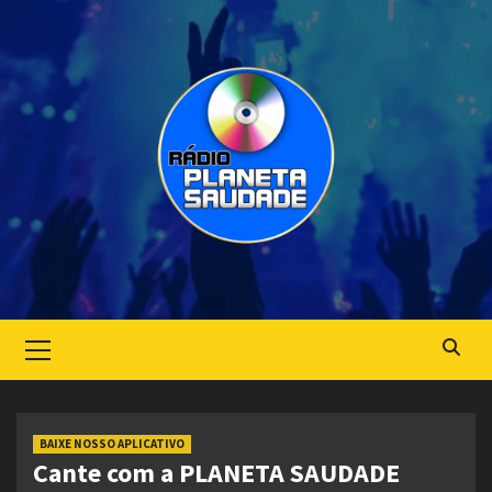
Skip
to
content
Primary
Menu
BAIXE NOSSO APLICATIVO
Cante com a PLANETA SAUDADE