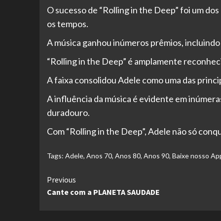
O sucesso de “Rolling in the Deep” foi um dos
os tempos.
A música ganhou inúmeros prêmios, incluind
“Rolling in the Deep” é amplamente reconhec
A faixa consolidou Adele como uma das princi
A influência da música é evidente em inúmer
duradouro.
Com “Rolling in the Deep”, Adele não só conqui
Tags:
Adele
,
Anos 70
,
Anos 80
,
Anos 90
,
Baixe nosso Ap
Continue
Previous
Cante com a PLANETA SAUDADE
Reading