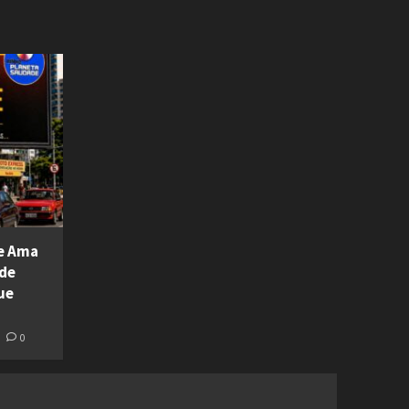
ue Ama
 de
ue
0