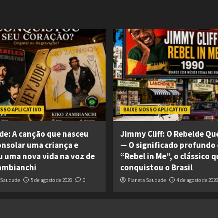
OSSO APLICATIVO
BAIXE NOSSO APLICATIVO
de: A canção que nasceu
Jimmy Cliff: O Rebelde Q
onsolar uma criança e
— O significado profundo
 uma nova vida na voz de
“Rebel in Me”, o clássico q
ambianchi
conquistou o Brasil
 Saudade
5 de agosto de 2026
0
Planeta Saudade
4 de agosto de 2026