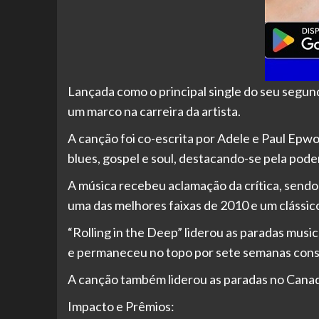
Lançada como o principal single do seu segu
um marco na carreira da artista.
A canção foi co-escrita por Adele e Paul Epw
blues, gospel e soul, destacando-se pela pod
A música recebeu aclamação da crítica, sendo 
uma das melhores faixas de 2010 e um clássi
“Rolling in the Deep” liderou as paradas music
e permaneceu no topo por sete semanas cons
A canção também liderou as paradas no Canadá,
Impacto e Prêmios: