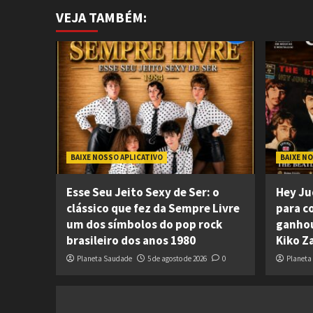
VEJA TAMBÉM:
BAIXE NOSSO APLICATIVO
BAIXE N
Esse Seu Jeito Sexy de Ser: o
Hey Ju
clássico que fez da Sempre Livre
para c
um dos símbolos do pop rock
ganhou
brasileiro dos anos 1980
Kiko Z
Planeta Saudade
5 de agosto de 2026
0
Planeta