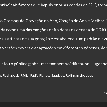
 principais fatores que impulsionou as vendas de “21”, to
o o Grammy de Gravação do Ano, Canção do Ano e Melhor 
ida como uma das canções definidoras da década de 2010.
pais artistas de sua geração e estabeleceu um padrão ele
as versões covers e adaptações em diferentes gêneros, d
stou o público global, mas também solidificou seu lugar na
p
,
Flashaback
,
Rádio
,
Rádio Planeta Saudade
,
Rolling in the deep
Co