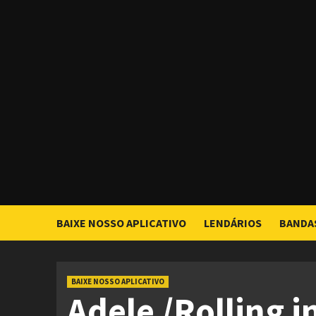
Skip
to
content
BAIXE NOSSO APLICATIVO
LENDÁRIOS
BANDA
BAIXE NOSSO APLICATIVO
Adele /Rolling i