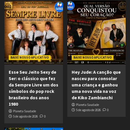
BAIXE NOSSO APLICATIVO
BAIXE NOSSO APLICATIVO
Esse Seu Jeito Sexy de
Hey Jude: A canção que
Ser: o clássico que fez
nasceu para consolar
da Sempre Livre um dos
uma criança e ganhou
símbolos do pop rock
uma nova vida na voz
brasileiro dos anos
de Kiko Zambianchi
1980
Planeta Saudade
5 de agosto de 2026
0
Planeta Saudade
5 de agosto de 2026
0