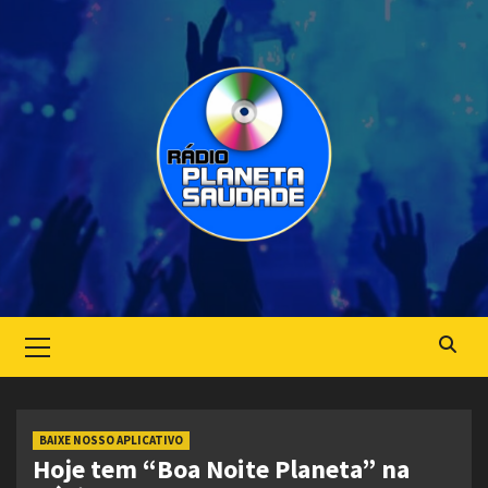
Skip
to
content
Primary
Menu
BAIXE NOSSO APLICATIVO
Hoje tem “Boa Noite Planeta” na