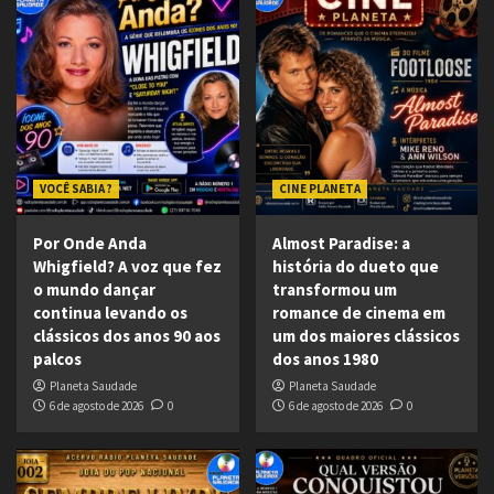
VOCÊ SABIA ?
CINE PLANETA
Por Onde Anda
Almost Paradise: a
Whigfield? A voz que fez
história do dueto que
o mundo dançar
transformou um
continua levando os
romance de cinema em
clássicos dos anos 90 aos
um dos maiores clássicos
palcos
dos anos 1980
Planeta Saudade
Planeta Saudade
6 de agosto de 2026
0
6 de agosto de 2026
0