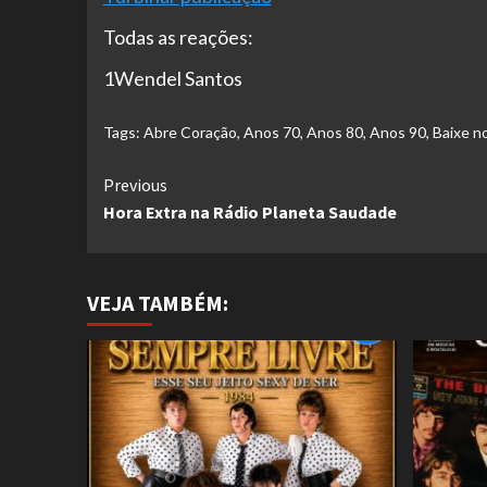
Todas as reações:
1Wendel Santos
Tags:
Abre Coração
,
Anos 70
,
Anos 80
,
Anos 90
,
Baixe n
Continue
Previous
Hora Extra na Rádio Planeta Saudade
Reading
VEJA TAMBÉM: