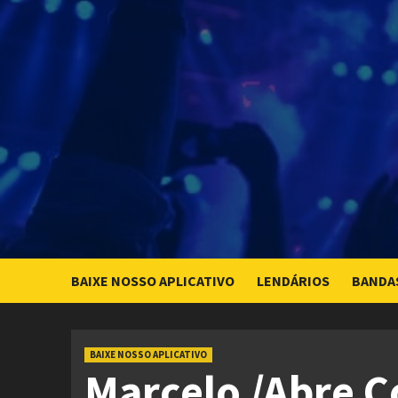
Skip
to
content
BAIXE NOSSO APLICATIVO
LENDÁRIOS
BANDA
BAIXE NOSSO APLICATIVO
Marcelo /Abre C