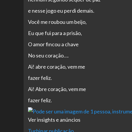
e nesse jogo eu perdi demais.
Você me roubou um beijo,
Eu que fui para a prisão,
O amor fincou a chave
No seu coração….
Ai! abre coração, vem me
fazer feliz.
Ai! Abre coração, vem me
fazer feliz.
Ver insights e anúncios
Turbinar publicação