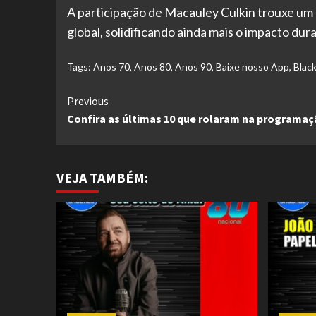
A participação de Macauley Culkin trouxe um
global, solidificando ainda mais o impacto du
Tags:
Anos 70
,
Anos 80
,
Anos 90
,
Baixe nosso App
,
Black
Continue
Previous
Confira as últimas 10 que rolaram na programa
Reading
VEJA TAMBÉM: