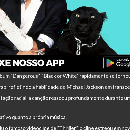
lbum “Dangerous”, “Black or White” rapidamente se torno
ap, refletindo a habilidade de Michael Jackson em transce
itação racial, a canção ressoou profundamente durante u
cativo quanto a própria música.
giu o famoso videoclipe de “Thriller”, o clipe estreou em 