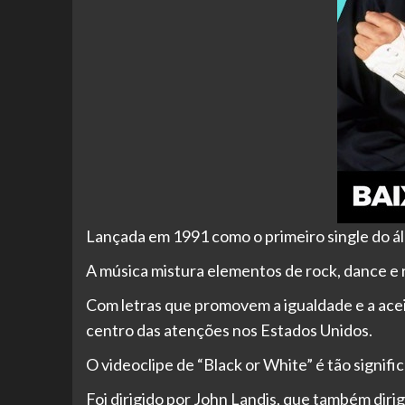
Lançada em 1991 como o primeiro single do á
A música mistura elementos de rock, dance e r
Com letras que promovem a igualdade e a ace
centro das atenções nos Estados Unidos.
O videoclipe de “Black or White” é tão signifi
Foi dirigido por John Landis, que também diri