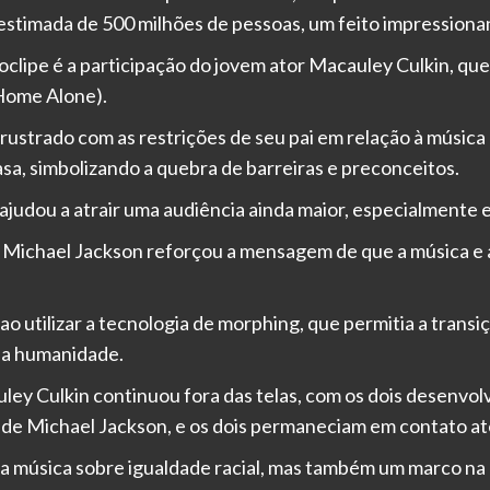
stimada de 500 milhões de pessoas, um feito impressionan
eoclipe é a participação do jovem ator Macauley Culkin, qu
Home Alone).
rustrado com as restrições de seu pai em relação à música 
asa, simbolizando a quebra de barreiras e preconceitos.
judou a atrair uma audiência ainda maior, especialmente e
e Michael Jackson reforçou a mensagem de que a música e a
 ao utilizar a tecnologia de morphing, que permitia a trans
 da humanidade.
ley Culkin continuou fora das telas, com os dois desenv
de Michael Jackson, e os dois permaneciam em contato at
 música sobre igualdade racial, mas também um marco na hi