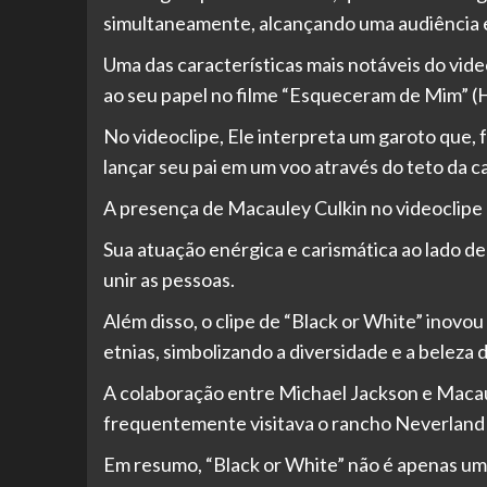
simultaneamente, alcançando uma audiência e
Uma das características mais notáveis do vid
ao seu papel no filme “Esqueceram de Mim” (
No videoclipe, Ele interpreta um garoto que, f
lançar seu pai em um voo através do teto da c
A presença de Macauley Culkin no videoclipe a
Sua atuação enérgica e carismática ao lado d
unir as pessoas.
Além disso, o clipe de “Black or White” inovou
etnias, simbolizando a diversidade e a beleza
A colaboração entre Michael Jackson e Macau
frequentemente visitava o rancho Neverland 
Em resumo, “Black or White” não é apenas uma