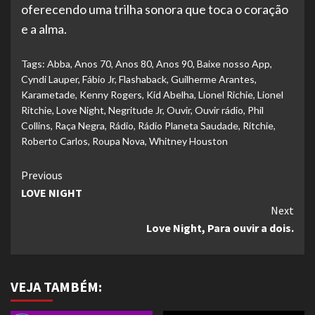
oferecendo uma trilha sonora que toca o coração
e a alma.
Tags:
Abba
,
Anos 70
,
Anos 80
,
Anos 90
,
Baixe nosso App
,
Cyndi Lauper
,
Fábio Jr
,
Flashaback
,
Guilherme Arantes
,
Karametade
,
Kenny Rogers
,
Kid Abelha
,
Lionel Richie
,
Lionel
Ritchie
,
Love Night
,
Negritude Jr
,
Ouvir
,
Ouvir rádio
,
Phil
Collins
,
Raça Negra
,
Rádio
,
Rádio Planeta Saudade
,
Ritchie
,
Roberto Carlos
,
Roupa Nova
,
Whitney Houston
Continue
Previous
LOVE NIGHT
Reading
Next
Love Night, Para ouvir a dois.
VEJA TAMBÉM: