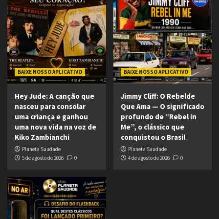
BAIXE NOSSO APLICATIVO
BAIXE NOSSO APLICATIVO
Hey Jude: A canção que
Jimmy Cliff: O Rebelde
nasceu para consolar
Que Ama — O significado
uma criança e ganhou
profundo de “Rebel in
uma nova vida na voz de
Me”, o clássico que
Kiko Zambianchi
conquistou o Brasil
Planeta Saudade
Planeta Saudade
5 de agosto de 2026
0
4 de agosto de 2026
0