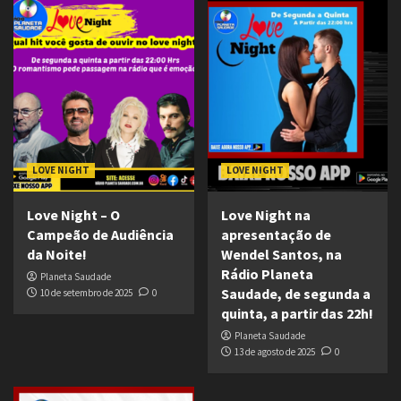
LOVE NIGHT
LOVE NIGHT
Love Night – O
Love Night na
Campeão de Audiência
apresentação de
da Noite!
Wendel Santos, na
Rádio Planeta
Planeta Saudade
Saudade, de segunda a
10 de setembro de 2025
0
quinta, a partir das 22h!
Planeta Saudade
13 de agosto de 2025
0