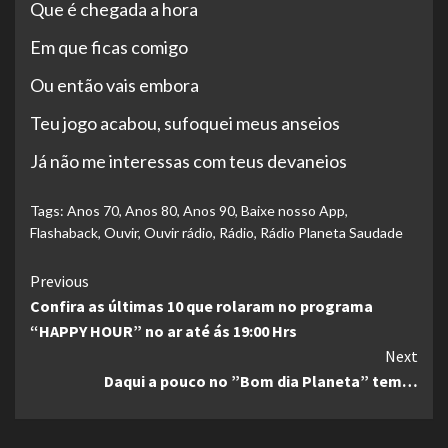
Que é chegada a hora
Em que ficas comigo
Ou então vais embora
Teu jogo acabou, sufoquei meus anseios
Já não me interessas com teus devaneios
Tags:
Anos 70
,
Anos 80
,
Anos 90
,
Baixe nosso App
,
Flashaback
,
Ouvir
,
Ouvir rádio
,
Rádio
,
Rádio Planeta Saudade
Continue
Previous
Confira as últimas 10 que rolaram no programa
Reading
“HAPPY HOUR” no ar até ás 19:00 Hrs
Next
Daqui a pouco no ”Bom dia Planeta” tem…