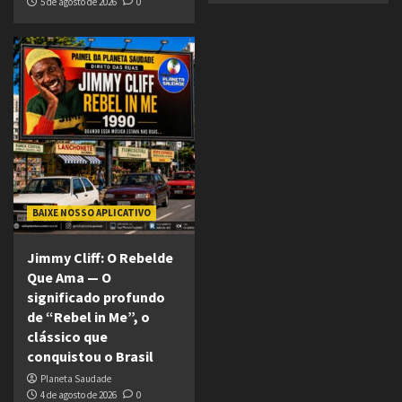
5 de agosto de 2026
0
BAIXE NOSSO APLICATIVO
Jimmy Cliff: O Rebelde
Que Ama — O
significado profundo
de “Rebel in Me”, o
clássico que
conquistou o Brasil
Planeta Saudade
4 de agosto de 2026
0