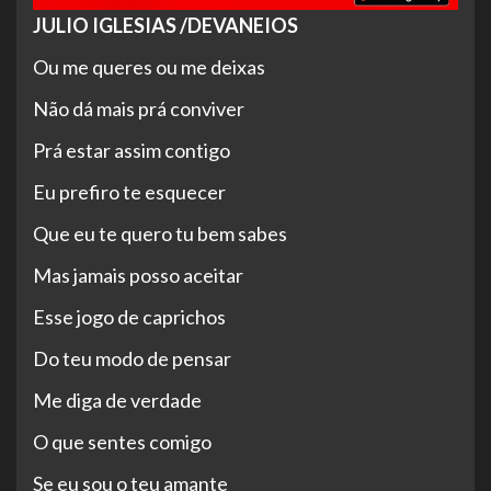
JULIO IGLESIAS /DEVANEIOS
Ou me queres ou me deixas
Não
dá mais prá conviver
Prá estar assim contigo
Eu prefiro te esquecer
Que eu te quero tu bem sabes
Mas jamais posso aceitar
Esse jogo de caprichos
Do teu modo de pensar
Me diga de verdade
O que sentes comigo
Se eu sou o teu amante