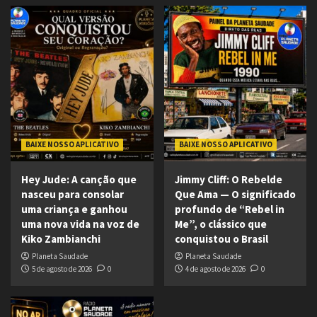
BAIXE NOSSO APLICATIVO
BAIXE NOSSO APLICATIVO
Hey Jude: A canção que
Jimmy Cliff: O Rebelde
nasceu para consolar
Que Ama — O significado
uma criança e ganhou
profundo de “Rebel in
uma nova vida na voz de
Me”, o clássico que
Kiko Zambianchi
conquistou o Brasil
Planeta Saudade
Planeta Saudade
5 de agosto de 2026
0
4 de agosto de 2026
0