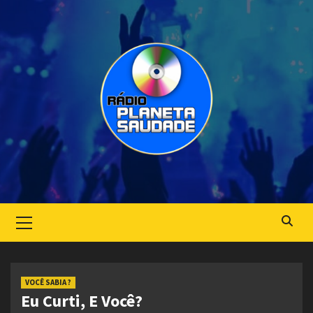
Skip
to
content
Primary
Menu
VOCÊ SABIA ?
Eu Curti, E Você?