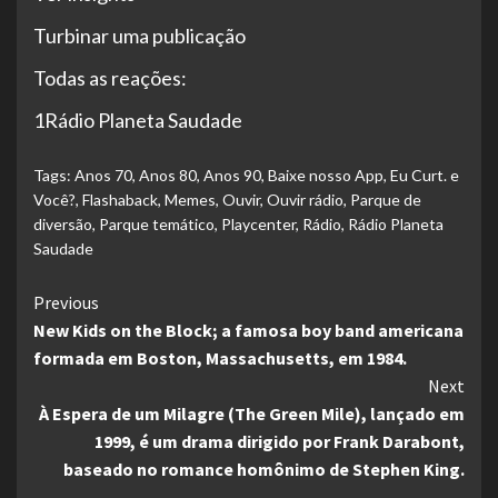
Turbinar uma publicação
Todas as reações:
1Rádio Planeta Saudade
Tags:
Anos 70
,
Anos 80
,
Anos 90
,
Baixe nosso App
,
Eu Curt. e
Você?
,
Flashaback
,
Memes
,
Ouvir
,
Ouvir rádio
,
Parque de
diversão
,
Parque temático
,
Playcenter
,
Rádio
,
Rádio Planeta
Saudade
Continue
Previous
New Kids on the Block; a famosa boy band americana
Reading
formada em Boston, Massachusetts, em 1984.
Next
À Espera de um Milagre (The Green Mile), lançado em
1999, é um drama dirigido por Frank Darabont,
baseado no romance homônimo de Stephen King.