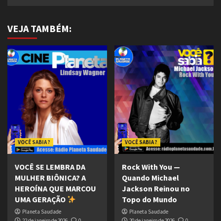
VEJA TAMBÉM:
VOCÊ SABIA ?
VOCÊ SABIA ?
VOCÊ SE LEMBRA DA
Rock With You —
MULHER BIÔNICA? A
Quando Michael
HEROÍNA QUE MARCOU
Jackson Reinou no
UMA GERAÇÃO
Topo do Mundo
Planeta Saudade
Planeta Saudade
22 de janeiro de 2026
0
20 de janeiro de 2026
0