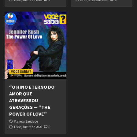
VOCÊ SABIA ?
“O HINO ETERNO DO
AMOR QUE
ATRAVESSOU
GERAÇÕES — “THE
POWER OF LOVE”
Planeta Saudade
17 de janeiro de 2026
0