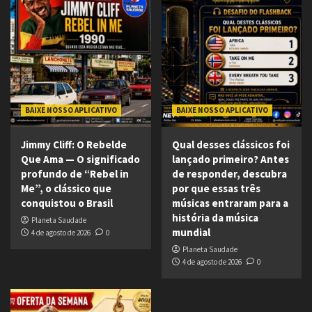
BAIXE NOSSO APLICATIVO
BAIXE NOSSO APLICATIVO
Jimmy Cliff: O Rebelde
Qual desses clássicos foi
Que Ama — O significado
lançado primeiro? Antes
profundo de “Rebel in
de responder, descubra
Me”, o clássico que
por que essas três
conquistou o Brasil
músicas entraram para a
história da música
Planeta Saudade
mundial
4 de agosto de 2026
0
Planeta Saudade
4 de agosto de 2026
0