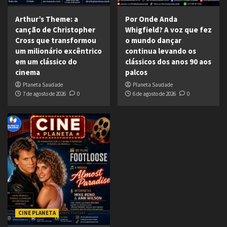
Arthur’s Theme: a
Por Onde Anda
canção de Christopher
Whigfield? A voz que fez
Cross que transformou
o mundo dançar
um milionário excêntrico
continua levando os
em um clássico do
clássicos dos anos 90 aos
cinema
palcos
Planeta Saudade
Planeta Saudade
7 de agosto de 2026
0
6 de agosto de 2026
0
CINE PLANETA