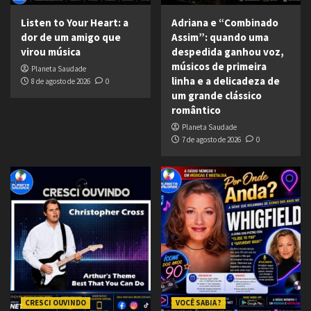
Listen to Your Heart: a
Adriana e “Combinado
dor de um amigo que
Assim”: quando uma
virou música
despedida ganhou voz,
músicos de primeira
Planeta Saudade
linha e a delicadeza de
8 de agosto de 2026
0
um grande clássico
romântico
Planeta Saudade
7 de agosto de 2026
0
CRESCI OUVINDO
VOCÊ SABIA ?