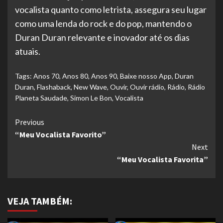
vocalista quanto como letrista, assegura seu lugar
como uma lenda do rock e do pop, mantendo o
Duran Duran relevante e inovador até os dias
atuais.
Tags:
Anos 70
,
Anos 80
,
Anos 90
,
Baixe nosso App
,
Duran
Duran
,
Flashaback
,
New Wave
,
Ouvir
,
Ouvir rádio
,
Rádio
,
Rádio
Planeta Saudade
,
Simon Le Bon
,
Vocalista
Continue
Previous
“Meu Vocalista Favorito”
Reading
Next
“Meu Vocalista Favorita”
VEJA TAMBÉM: