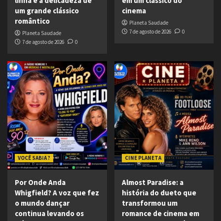
linha e a delicadeza de
em um clássico do
um grande clássico
cinema
romântico
Planeta Saudade
7 de agosto de 2026
0
Planeta Saudade
7 de agosto de 2026
0
VOCÊ SABIA ?
CINE PLANETA
Por Onde Anda
Almost Paradise: a
Whigfield? A voz que fez
história do dueto que
o mundo dançar
transformou um
continua levando os
romance de cinema em