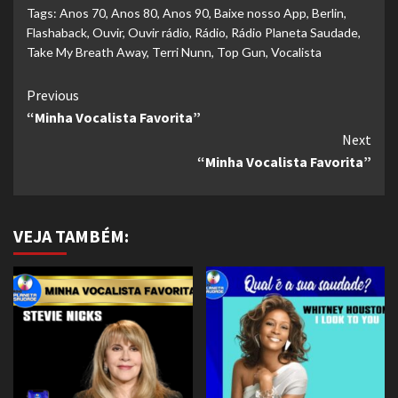
Tags:
Anos 70
,
Anos 80
,
Anos 90
,
Baixe nosso App
,
Berlin
,
Flashaback
,
Ouvir
,
Ouvir rádio
,
Rádio
,
Rádio Planeta Saudade
,
Take My Breath Away
,
Terri Nunn
,
Top Gun
,
Vocalista
Continue
Previous
“Minha Vocalista Favorita”
Reading
Next
“Minha Vocalista Favorita”
VEJA TAMBÉM: