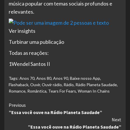
música popular com temas sociais profundos e
relevantes.
Ver insights
Turbinar uma publicação
Todas as reações:
1Wendel Santos II
Tags:
Anos 70
,
Anos 80
,
Anos 90
,
Baixe nosso App
,
Flashaback
,
Ouvir
,
Ouvir rádio
,
Rádio
,
Rádio Planeta Saudade
,
Romance
,
Romântica
,
Tears For Fears
,
Woman In Chains
Continue
Previous
”Essa você ouve na Rádio Planeta Saudade”
Reading
Next
”Essa você ouve na Rádio Planeta Saudade”