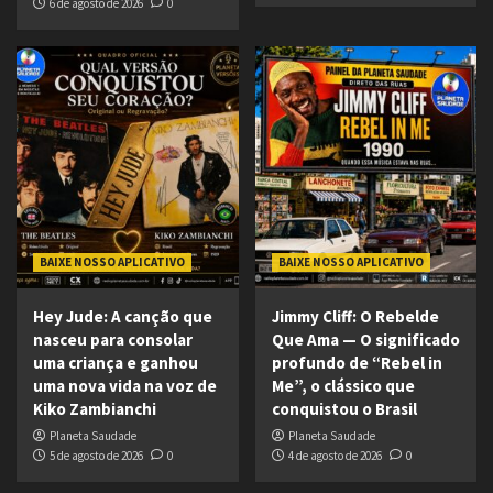
6 de agosto de 2026
0
BAIXE NOSSO APLICATIVO
BAIXE NOSSO APLICATIVO
Hey Jude: A canção que
Jimmy Cliff: O Rebelde
nasceu para consolar
Que Ama — O significado
uma criança e ganhou
profundo de “Rebel in
uma nova vida na voz de
Me”, o clássico que
Kiko Zambianchi
conquistou o Brasil
Planeta Saudade
Planeta Saudade
5 de agosto de 2026
0
4 de agosto de 2026
0