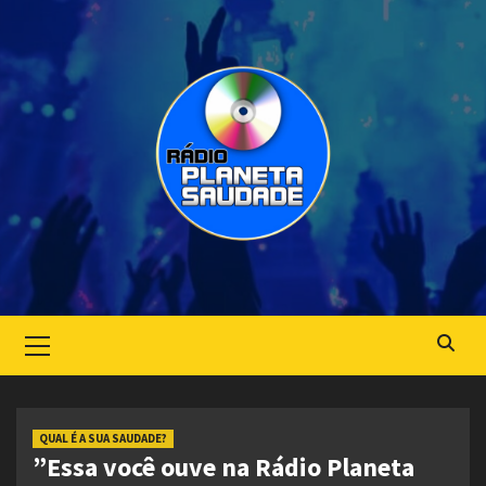
Skip
to
content
Primary
Menu
QUAL É A SUA SAUDADE?
”Essa você ouve na Rádio Planeta