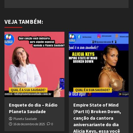
VEJA TAMBÉM:
QUAL É A SUA SAUDADE?
QUAL É A SUA SAUDADE?
Enquete do dia – Rádio
Empire State of Mind
Planeta Saudade
(Part II) Broken Down,
canção da cantora
Planeta Saudade
aniversariante do dia
16 de dezembro de 2025
0
Alicia Keys, essa você