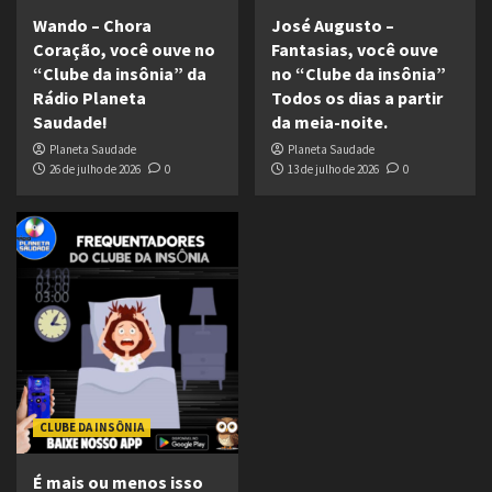
Wando – Chora
José Augusto –
Coração, você ouve no
Fantasias, você ouve
“Clube da insônia” da
no “Clube da insônia”
Rádio Planeta
Todos os dias a partir
Saudade!
da meia-noite.
Planeta Saudade
Planeta Saudade
26 de julho de 2026
0
13 de julho de 2026
0
CLUBE DA INSÔNIA
É mais ou menos isso