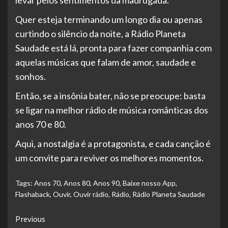
Quer esteja terminando um longo dia ou apenas
curtindo o silêncio da noite, a Rádio Planeta
Saudade está lá, pronta para fazer companhia com
aquelas músicas que falam de amor, saudade e
sonhos.
Então, se a insônia bater, não se preocupe: basta
se ligar na melhor rádio de música românticas dos
anos 70 e 80.
Aqui, a nostalgia é a protagonista, e cada canção é
um convite para reviver os melhores momentos.
Tags:
Anos 70
,
Anos 80
,
Anos 90
,
Baixe nosso App
,
Flashaback
,
Ouvir
,
Ouvir rádio
,
Rádio
,
Rádio Planeta Saudade
Continue
Previous