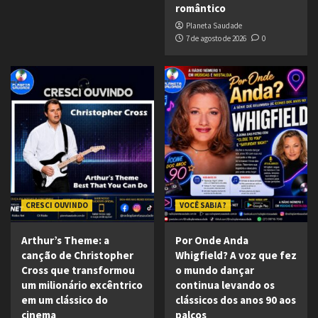
romântico
Planeta Saudade
7 de agosto de 2026
0
CRESCI OUVINDO
VOCÊ SABIA ?
Arthur’s Theme: a
Por Onde Anda
canção de Christopher
Whigfield? A voz que fez
Cross que transformou
o mundo dançar
um milionário excêntrico
continua levando os
em um clássico do
clássicos dos anos 90 aos
cinema
palcos