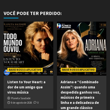
VOCÊ PODE TER PERDIDO:
BAIXE NOSSO APLICATIVO
BAIXE NOSSO APLICATIVO
Listen to Your Heart: a
Adriana e “Combinado
dor de um amigo que
Assim”: quando uma
virou música
despedida ganhou voz,
músicos de primeira
Planeta Saudade
linha e a delicadeza de
8 de agosto de 2026
0
um grande clássico