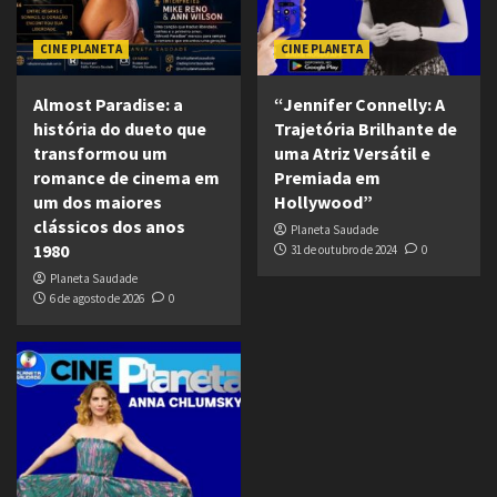
CINE PLANETA
CINE PLANETA
Almost Paradise: a
“Jennifer Connelly: A
história do dueto que
Trajetória Brilhante de
transformou um
uma Atriz Versátil e
romance de cinema em
Premiada em
um dos maiores
Hollywood”
clássicos dos anos
Planeta Saudade
1980
31 de outubro de 2024
0
Planeta Saudade
6 de agosto de 2026
0