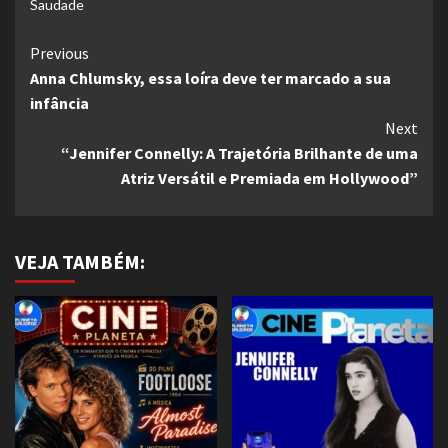
Saudade
Continue
Previous
Anna Chlumsky, essa loíra deve ter marcado a sua
Reading
infância
Next
“Jennifer Connelly: A Trajetória Brilhante de uma
Atriz Versátil e Premiada em Hollywood”
VEJA TAMBÉM: