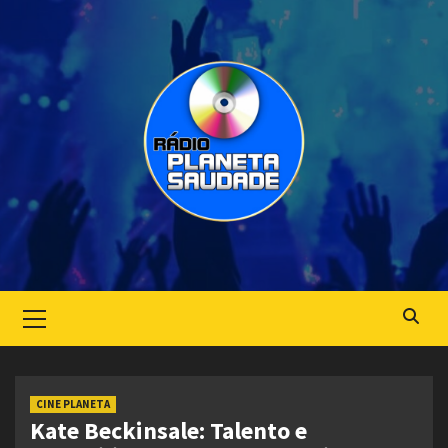
Skip
to
content
Primary
Menu
CINE PLANETA
Kate Beckinsale: Talento e