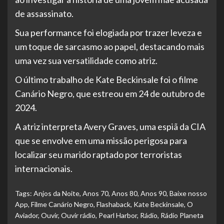
de assassinato.
Sua performance foi elogiada por trazer leveza e
um toque de sarcasmo ao papel, destacando mais
uma vez sua versatilidade como atriz.
O último trabalho de Kate Beckinsale foi o filme
Canário Negro, que estreou em 24 de outubro de
2024.
A atriz interpreta Avery Graves, uma espiã da CIA
que se envolve em uma missão perigosa para
localizar seu marido raptado por terroristas
internacionais.
Tags:
Anjos da Noite
,
Anos 70
,
Anos 80
,
Anos 90
,
Baixe nosso
App
,
Filme Canário Negro
,
Flashaback
,
Kate Beckinsale
,
O
Aviador
,
Ouvir
,
Ouvir rádio
,
Pearl Harbor
,
Rádio
,
Rádio Planeta