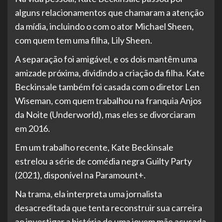
alguns relacionamentos que chamaram a atenção
da mídia, incluindo o com o ator Michael Sheen,
com quem tem uma filha, Lily Sheen.
A separação foi amigável, e os dois mantêm uma
amizade próxima, dividindo a criação da filha. Kate
Beckinsale também foi casada com o diretor Len
Wiseman, com quem trabalhou na franquia Anjos
da Noite (Underworld), mas eles se divorciaram
em 2016.
Em um trabalho recente, Kate Beckinsale
estrelou a série de comédia negra Guilty Party
(2021), disponível na Paramount+.
Na trama, ela interpreta uma jornalista
desacreditada que tenta reconstruir sua carreira
ao investigar a história de uma jovem mãe acusada