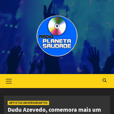
Skip
to
content
Primary
Menu
ARTISTAS ANIVERSARIANTES
Dudu Azevedo, comemora mais um