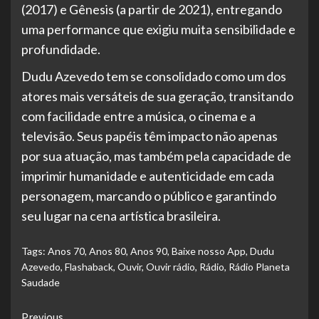
(2017) e Gênesis (a partir de 2021), entregando
uma performance que exigiu muita sensibilidade e
profundidade.
Dudu Azevedo tem se consolidado como um dos
atores mais versáteis de sua geração, transitando
com facilidade entre a música, o cinema e a
televisão. Seus papéis têm impacto não apenas
por sua atuação, mas também pela capacidade de
imprimir humanidade e autenticidade em cada
personagem, marcando o público e garantindo
seu lugar na cena artística brasileira.
Tags:
Anos 70
,
Anos 80
,
Anos 90
,
Baixe nosso App
,
Dudu
Azevedo
,
Flashaback
,
Ouvir
,
Ouvir rádio
,
Rádio
,
Rádio Planeta
Saudade
Continue
Previous