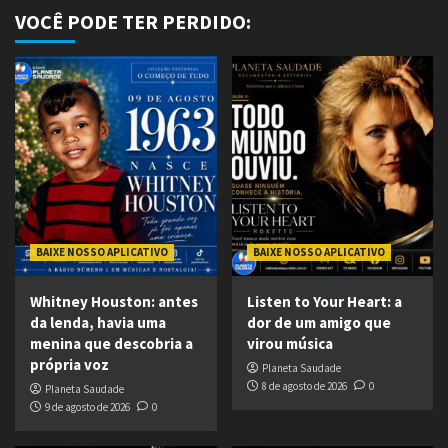
VOCÊ PODE TER PERDIDO:
BAIXE NOSSO APLICATIVO
BAIXE NOSSO APLICATIVO
Whitney Houston: antes
Listen to Your Heart: a
da lenda, havia uma
dor de um amigo que
menina que descobria a
virou música
própria voz
Planeta Saudade
8 de agosto de 2026
0
Planeta Saudade
9 de agosto de 2026
0