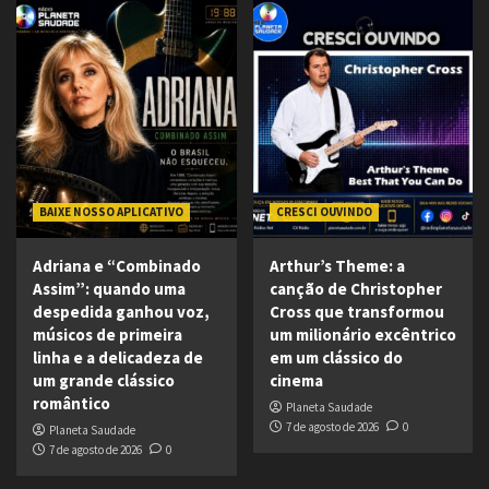
BAIXE NOSSO APLICATIVO
CRESCI OUVINDO
Adriana e “Combinado
Arthur’s Theme: a
Assim”: quando uma
canção de Christopher
despedida ganhou voz,
Cross que transformou
músicos de primeira
um milionário excêntrico
linha e a delicadeza de
em um clássico do
um grande clássico
cinema
romântico
Planeta Saudade
7 de agosto de 2026
0
Planeta Saudade
7 de agosto de 2026
0