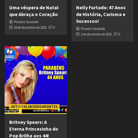
Uma véspera de Natal
Nelly Furtado: 47 Anos
que Abraça o Coração
de História, Carisma e
Sucessos!
Planeta Saudade
24 de dezembro de 2025
0
Planeta Saudade
2 de dezembro de 2025
0
ARTISTAS ANIVERSARIANTES
Britney Spears: A
Eterna Princesinha do
Pop Brilha aos 44!