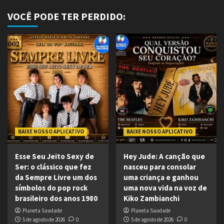
VOCÊ PODE TER PERDIDO:
BAIXE NOSSO APLICATIVO
BAIXE NOSSO APLICATIVO
Esse Seu Jeito Sexy de
Hey Jude: A canção que
Ser: o clássico que fez
nasceu para consolar
da Sempre Livre um dos
uma criança e ganhou
símbolos do pop rock
uma nova vida na voz de
brasileiro dos anos 1980
Kiko Zambianchi
Planeta Saudade
Planeta Saudade
5 de agosto de 2026
0
5 de agosto de 2026
0