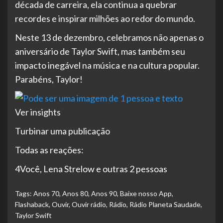
década de carreira, ela continua a quebrar
recordes e inspirar milhões ao redor do mundo.
Neste 13 de dezembro, celebramos não apenas o
aniversário de Taylor Swift, mas também seu
impacto inegável na música e na cultura popular.
Parabéns, Taylor!
Ver insights
Turbinar uma publicação
Todas as reações:
4Você, Lena Strelow e outras 2 pessoas
Tags:
Anos 70
,
Anos 80
,
Anos 90
,
Baixe nosso App
,
Flashaback
,
Ouvir
,
Ouvir rádio
,
Rádio
,
Rádio Planeta Saudade
,
Taylor Swift