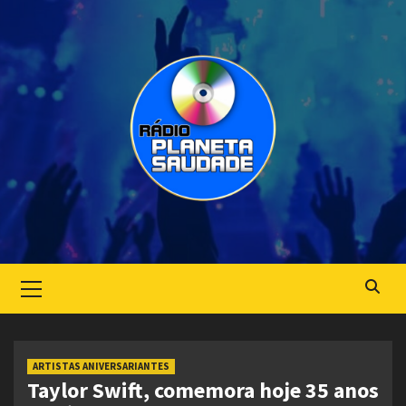
Skip
to
content
Primary
Menu
ARTISTAS ANIVERSARIANTES
Taylor Swift, comemora hoje 35 anos