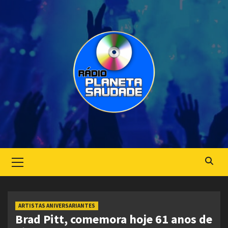
Skip
to
content
Primary
Menu
ARTISTAS ANIVERSARIANTES
Brad Pitt, comemora hoje 61 anos de