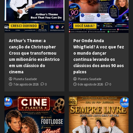
CRESCI OUVINDO
VOCÊ SABIA ?
Arthur’s Theme: a
Por Onde Anda
canção de Christopher
Whigfield? A voz que fez
Cross que transformou
o mundo dançar
um milionário excêntrico
continua levando os
em um clássico do
clássicos dos anos 90 aos
cinema
palcos
Planeta Saudade
Planeta Saudade
7 de agosto de 2026
0
6 de agosto de 2026
0