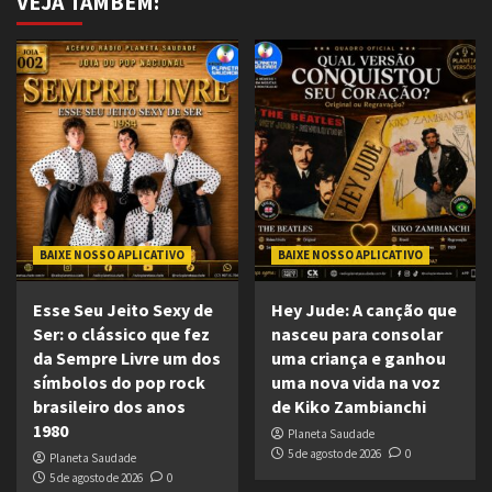
VEJA TAMBÉM:
BAIXE NOSSO APLICATIVO
BAIXE NOSSO APLICATIVO
Esse Seu Jeito Sexy de
Hey Jude: A canção que
Ser: o clássico que fez
nasceu para consolar
da Sempre Livre um dos
uma criança e ganhou
símbolos do pop rock
uma nova vida na voz
brasileiro dos anos
de Kiko Zambianchi
1980
Planeta Saudade
5 de agosto de 2026
0
Planeta Saudade
5 de agosto de 2026
0