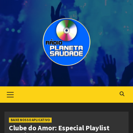
Skip
to
content
Primary
Menu
BAIXE NOSSO APLICATIVO
Clube do Amor: Especial Playlist