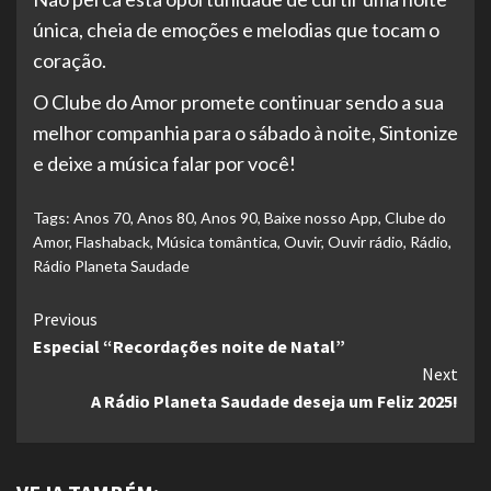
única, cheia de emoções e melodias que tocam o
coração.
O Clube do Amor promete continuar sendo a sua
melhor companhia para o sábado à noite, Sintonize
e deixe a música falar por você!
Tags:
Anos 70
,
Anos 80
,
Anos 90
,
Baixe nosso App
,
Clube do
Amor
,
Flashaback
,
Música tomântica
,
Ouvir
,
Ouvir rádio
,
Rádio
,
Rádio Planeta Saudade
Continue
Previous
Especial “Recordações noite de Natal”
Reading
Next
A Rádio Planeta Saudade deseja um Feliz 2025!