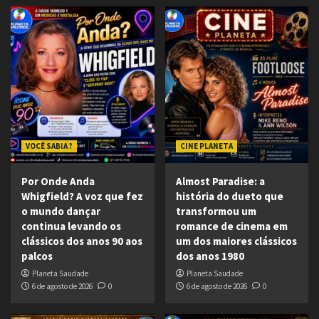
VOCÊ SABIA ?
CINE PLANETA
Por Onde Anda
Almost Paradise: a
Whigfield? A voz que fez
história do dueto que
o mundo dançar
transformou um
continua levando os
romance de cinema em
clássicos dos anos 90 aos
um dos maiores clássicos
palcos
dos anos 1980
Planeta Saudade
Planeta Saudade
6 de agosto de 2026
0
6 de agosto de 2026
0