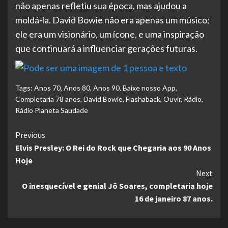
não apenas refletiu sua época, mas ajudou a
moldá-la. David Bowie não era apenas um músico;
ele era um visionário, um ícone, e uma inspiração
que continuará a influenciar gerações futuras.
Tags:
Anos 70
,
Anos 80
,
Anos 90
,
Baixe nosso App
,
Completaria 78 anos
,
David Bowie
,
Flashaback
,
Ouvir
,
Rádio
,
Rádio Planeta Saudade
Continue
Previous
Elvis Presley: O Rei do Rock que Chegaria aos 90 Anos
Reading
Hoje
Next
O inesquecível e genial Jô Soares, completaria hoje
16 de janeiro 87 anos.