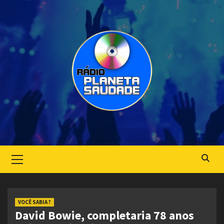
Skip
to
content
Primary
Menu
VOCÊ SABIA ?
David Bowie, completaria 78 anos