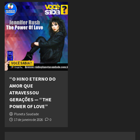
VOCÊ SABIA ?
“O HINO ETERNO DO
AMOR QUE
ATRAVESSOU
GERAÇÕES — “THE
POWER OF LOVE”
Planeta Saudade
17 de janeiro de 2026
0