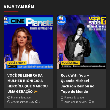
VEJA TAMBÉM:
VOCÊ SABIA ?
VOCÊ SABIA ?
VOCÊ SE LEMBRA DA
Rock With You —
MULHER BIÔNICA? A
Quando Michael
HEROÍNA QUE MARCOU
Jackson Reinou no
UMA GERAÇÃO
Topo do Mundo
Planeta Saudade
Planeta Saudade
22 de janeiro de 2026
0
20 de janeiro de 2026
0