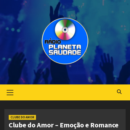
Skip
to
content
Primary
Menu
CLUBE DO AMOR
Clube do Amor – Emoção e Romance