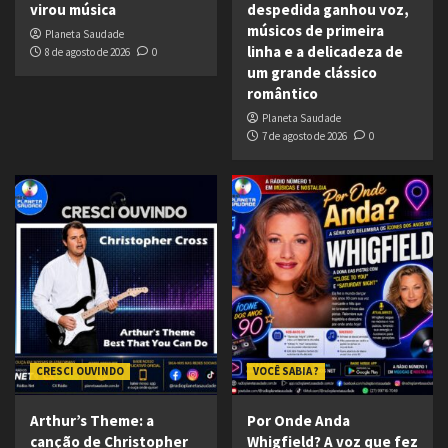
virou música
despedida ganhou voz,
músicos de primeira
Planeta Saudade
linha e a delicadeza de
8 de agosto de 2026
0
um grande clássico
romântico
Planeta Saudade
7 de agosto de 2026
0
CRESCI OUVINDO
VOCÊ SABIA ?
Arthur’s Theme: a
Por Onde Anda
canção de Christopher
Whigfield? A voz que fez