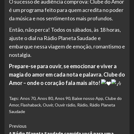
O sucesso de audiência comprova: Clube do Amor
é um programa feito para quem acredita no poder
da música e nos sentimentos mais profundos.
Então, não perca! Todos os sábados, às 18 horas,
ajuste o dial na Rádio Planeta Saudade e
embarque nessa viagem de emoção, romantismo e
nostalgia.
Prepare-se para ouvir, se emocionar e viver a
magia do amor em cada nota e palavra. Clube do
Amor – onde o coração fala mais alto!
Tags:
Anos 70
,
Anos 80
,
Anos 90
,
Baixe nosso App
,
Clube do
Amor
,
Flashaback
,
Ouvir
,
Ouvir rádio
,
Rádio
,
Rádio Planeta
Saudade
Continue
Previous
A Rádio Planeta Saudade convida você para uma