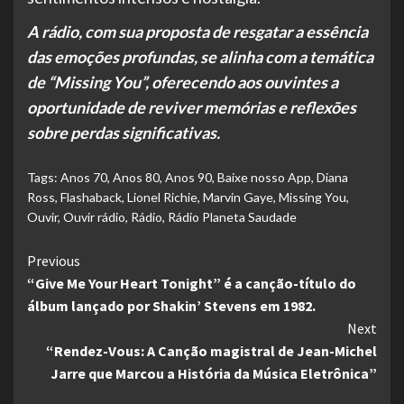
A rádio, com sua proposta de resgatar a essência
das emoções profundas, se alinha com a temática
de “Missing You”, oferecendo aos ouvintes a
oportunidade de reviver memórias e reflexões
sobre perdas significativas.
Tags:
Anos 70
,
Anos 80
,
Anos 90
,
Baixe nosso App
,
Diana
Ross
,
Flashaback
,
Lionel Richie
,
Marvin Gaye
,
Missing You
,
Ouvir
,
Ouvir rádio
,
Rádio
,
Rádio Planeta Saudade
Continue
Previous
“Give Me Your Heart Tonight” é a canção-título do
Reading
álbum lançado por Shakin’ Stevens em 1982.
Next
“Rendez-Vous: A Canção magistral de Jean-Michel
Jarre que Marcou a História da Música Eletrônica”