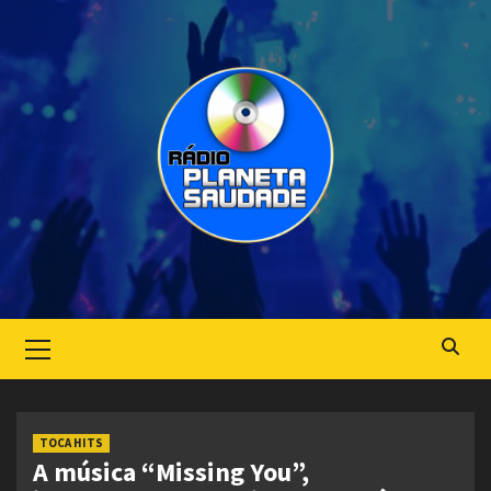
Skip
to
content
Primary
Menu
TOCA HITS
A música “Missing You”,