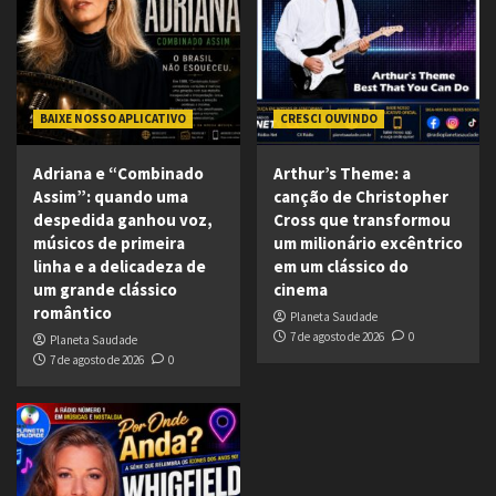
BAIXE NOSSO APLICATIVO
CRESCI OUVINDO
Adriana e “Combinado
Arthur’s Theme: a
Assim”: quando uma
canção de Christopher
despedida ganhou voz,
Cross que transformou
músicos de primeira
um milionário excêntrico
linha e a delicadeza de
em um clássico do
um grande clássico
cinema
romântico
Planeta Saudade
7 de agosto de 2026
0
Planeta Saudade
7 de agosto de 2026
0