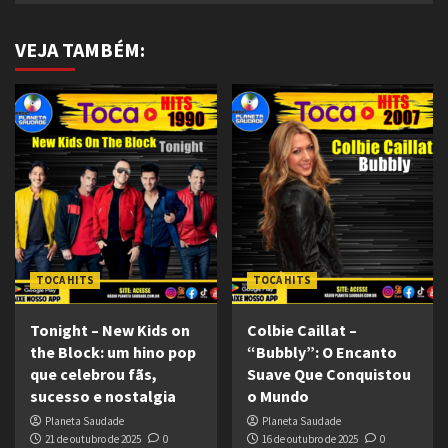
VEJA TAMBÉM:
TOCA HITS
TOCA HITS
Tonight – New Kids on
Colbie Caillat –
the Block: um hino pop
“Bubbly”: O Encanto
que celebrou fãs,
Suave Que Conquistou
sucesso e nostalgia
o Mundo
Planeta Saudade
Planeta Saudade
21 de outubro de 2025
0
16 de outubro de 2025
0