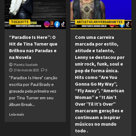
TOCA HITS
ARTISTAS ANIVERSARIANTES
“Paradise Is Here”: O
Com uma carreira
Hit de Tina Turner que
marcada por estilo,
Brilhou nas Paradas e
atitude e talento,
na Novela
Lenny se destacou por
unir rock, funk, soul e
Planeta Saudade
pop de forma única.
27 de maio de 2025
0
Hits como “Are You
"Paradise Is Here" canção
Gonna Go My Way”,
escrita por Paul Brady e
“Fly Away”, “American
gravada pela primeira vez
Woman” e “It Ain’t
por Tina Turner em seu
Over ’Til It’s Over”
álbum Break...
marcaram gerações e
Leia mais
continuam a inspirar
músicos no mundo
todo .