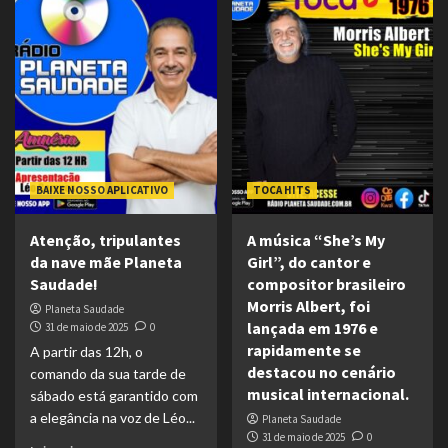
BAIXE NOSSO APLICATIVO
TOCA HITS
Atenção, tripulantes
A música “She’s My
da nave mãe Planeta
Girl”, do cantor e
Saudade!
compositor brasileiro
Morris Albert, foi
Planeta Saudade
lançada em 1976 e
31 de maio de 2025
0
rapidamente se
A partir das 12h, o
destacou no cenário
comando da sua tarde de
musical internacional.
sábado está garantido com
a elegância na voz de Léo...
Planeta Saudade
31 de maio de 2025
0