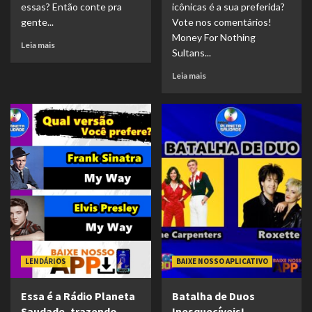
essas? Então conte pra
icônicas é a sua preferida?
gente...
Vote nos comentários!
Money For Nothing
Leia mais
Sultans...
Leia mais
LENDÁRIOS
BAIXE NOSSO APLICATIVO
Essa é a Rádio Planeta
Batalha de Duos
Saudade, trazendo
Inesquecíveis!