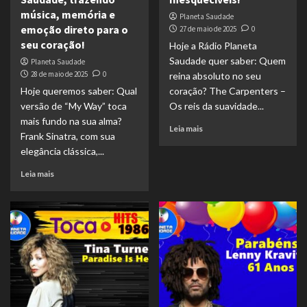
música, memória e
Planeta Saudade
emoção direto para o
27 de maio de 2025
0
seu coração!
Hoje a Rádio Planeta
Saudade quer saber: Quem
Planeta Saudade
28 de maio de 2025
0
reina absoluto no seu
Hoje queremos saber: Qual
coração? The Carpenters –
versão de “My Way” toca
Os reis da suavidade...
mais fundo na sua alma?
Leia mais
Frank Sinatra, com sua
elegância clássica,...
Leia mais