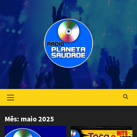
Skip
to
content
Primary
Menu
Mês:
maio 2025