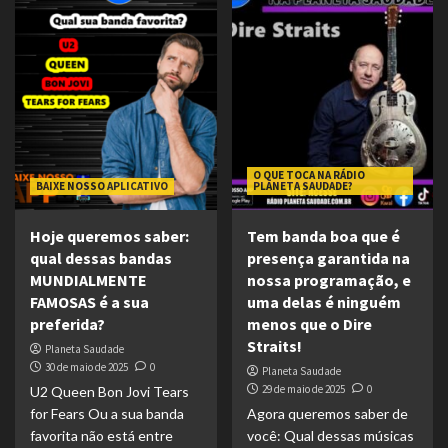
O QUE TOCA NA RÁDIO
BAIXE NOSSO APLICATIVO
PLANETA SAUDADE?
Hoje queremos saber:
Tem banda boa que é
qual dessas bandas
presença garantida na
MUNDIALMENTE
nossa programação, e
FAMOSAS é a sua
uma delas é ninguém
preferida?
menos que o Dire
Straits!
Planeta Saudade
30 de maio de 2025
0
Planeta Saudade
29 de maio de 2025
0
U2 Queen Bon Jovi Tears
for Fears Ou a sua banda
Agora queremos saber de
favorita não está entre
você: Qual dessas músicas