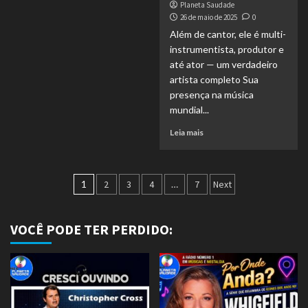
Planeta Saudade
26 de maio de 2025
0
Além de cantor, ele é multi-
instrumentista, produtor e
até ator — um verdadeiro
artista completo Sua
presença na música
mundial...
Leia mais
Paginação
1
2
3
4
…
7
Next
de
posts
VOCÊ PODE TER PERDIDO: