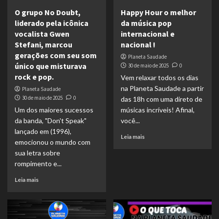
O grupo No Doubt,
Happy Hour o melhor
liderado pela icônica
da música pop
vocalista Gwen
internacional e
Stefani, marcou
nacional !
gerações com seu som
Planeta Saudade
único que misturava
30 de maio de 2025
0
rock e pop.
Vem relaxar todos os dias
na Planeta Saudade a partir
Planeta Saudade
30 de maio de 2025
0
das 18h com uma direto de
Um dos maiores sucessos
músicas incríveis! Afinal,
da banda, "Don't Speak"
você...
lançado em (1996),
Leia mais
emocionou o mundo com
sua letra sobre
rompimento e...
Leia mais