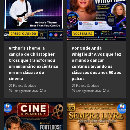
CRESCI OUVINDO
VOCÊ SABIA ?
Arthur’s Theme: a
Por Onde Anda
canção de Christopher
Whigfield? A voz que fez
Cross que transformou
o mundo dançar
um milionário excêntrico
continua levando os
em um clássico do
clássicos dos anos 90 aos
cinema
palcos
Planeta Saudade
Planeta Saudade
7 de agosto de 2026
0
6 de agosto de 2026
0