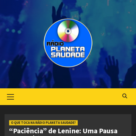
Skip
to
content
Primary
Menu
O QUE TOCA NA RÁDIO PLANETA SAUDADE?
“Paciência” de Lenine: Uma Pausa