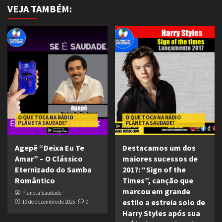
VEJA TAMBÉM:
O QUE TOCA NA RÁDIO
O QUE TOCA NA RÁDIO
PLANETA SAUDADE?
PLANETA SAUDADE?
Agepê “Deixa Eu Te
Destacamos um dos
Amar” – O Clássico
maiores sucessos de
Eternizado do Samba
2017: “Sign of the
Romântico
Times”, canção que
marcou em grande
Planeta Saudade
estilo a estreia solo de
19 de dezembro de 2025
0
Harry Styles após sua