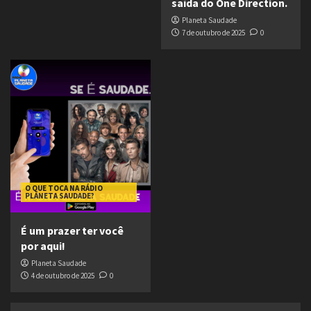
saída do One Direction.
Planeta Saudade
7 de outubro de 2025
0
O QUE TOCA NA RÁDIO
PLANETA SAUDADE?
É um prazer ter você
por aqui!
Planeta Saudade
4 de outubro de 2025
0