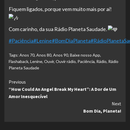
Fiquem ligados, porque vem muito mais por aí!
Com carinho, da sua Rádio Planeta Saudade.
#Paciência
#Lenine
#BomDiaPlaneta
#RádioPlanetaS
Tags:
Anos 70
,
Anos 80
,
Anos 90
,
Baixe nosso App
,
Flashaback
,
Lenine
,
Ouvir
,
Ouvir rádio
,
Paciência
,
Rádio
,
Rádio
Planeta Saudade
Continue
Previous
“How Could An Angel Break My Heart”: A Dor de Um
Reading
Amor Inesquecível
Next
Bom Dia, Planeta!