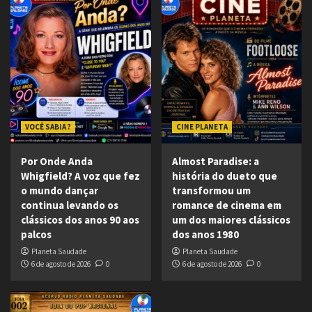
VOCÊ SABIA ?
CINE PLANETA
Por Onde Anda
Almost Paradise: a
Whigfield? A voz que fez
história do dueto que
o mundo dançar
transformou um
continua levando os
romance de cinema em
clássicos dos anos 90 aos
um dos maiores clássicos
palcos
dos anos 1980
Planeta Saudade
Planeta Saudade
6 de agosto de 2026
0
6 de agosto de 2026
0