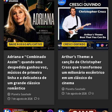
BAIXE NOSSO APLICATIVO
CRESCI OUVINDO
Adriana e “Combinado
Arthur’s Theme: a
Assim”: quando uma
canção de Christopher
despedida ganhou voz,
Cross que transformou
músicos de primeira
um milionário excêntrico
linha e a delicadeza de
em um clássico do
um grande clássico
cinema
romântico
Planeta Saudade
7 de agosto de 2026
0
Planeta Saudade
7 de agosto de 2026
0