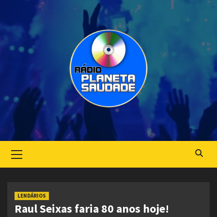
Skip
to
content
Primary
Menu
LENDÁRIOS
Raul Seixas faria 80 anos hoje!