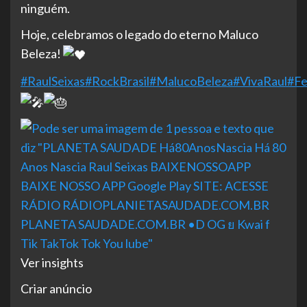
ninguém.
Hoje, celebramos o legado do eterno Maluco
Beleza!
#RaulSeixas
#RockBrasil
#MalucoBeleza
#VivaRaul
#Fe
Ver insights
Criar anúncio