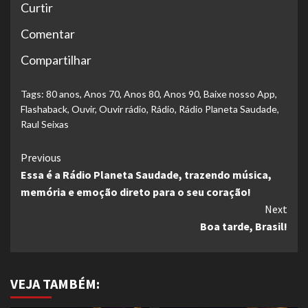
Curtir
Comentar
Compartilhar
Tags:
80 anos
,
Anos 70
,
Anos 80
,
Anos 90
,
Baixe nosso App
,
Flashaback
,
Ouvir
,
Ouvir rádio
,
Rádio
,
Rádio Planeta Saudade
,
Raul Seixas
Continue
Previous
Essa é a Rádio Planeta Saudade, trazendo música,
Reading
memória e emoção direto para o seu coração!
Next
Boa tarde, Brasil!
VEJA TAMBÉM: