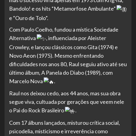
mas o sucesso viria apenas em 1973 com Krig-ha,
Bandolo! e os hits “Metamorfose Ambulante”
e “Ouro de Tolo”.
Com Paulo Coelho, fundou a mística Sociedade
Alternativa
, influenciada por Aleister
Crowley, e lançou clássicos como Gita (1974) e
Novo Aeon (1975). Mesmo enfrentando
dificuldades nos anos 80, Raul seguiu ativo até seu
último álbum, A Panela do Diabo (1989), com
Marcelo Nova
.
Raul nos deixou cedo, aos 44 anos, mas sua obra
segue viva, cultuada por gerações que veem nele
o Pai do Rock Brasileiro
.
Com 17 álbuns lançados, misturou crítica social,
psicodelia, misticismo e irreverência como